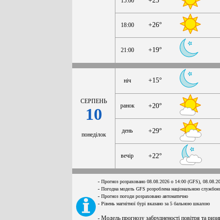
+25°
15:00
+26°
18:00
+19°
21:00
+15°
ніч
СЕРПЕНЬ
ранок
+20°
10
день
+29°
понеділок
вечір
+22°
-
Прогноз розраховано 08.08.2026 о 14:00 (GFS), 08.08.2
-
Погодна модель GFS розроблена національною службою
-
Прогноз погоди розраховано автоматично
-
Рівень магнітної бурі вказано за 5 бальною шкалою
- Модель прогнозу забрудненості повітря та ризи