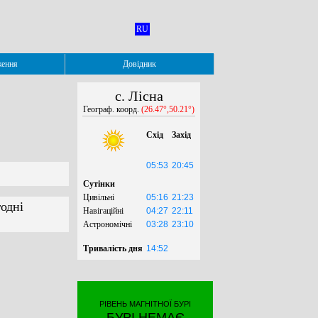
RU
ження
Довідник
с. Лісна
Географ. коорд.
(26.47°,50.21°)
Схід
Захід
05:53
20:45
Сутінки
Цивільні
05:16
21:23
годні
Навігаційні
04:27
22:11
Астрономічні
03:28
23:10
Тривалість дня
14:52
РІВЕНЬ МАГНІТНОЇ БУРІ
БУРІ НЕМАЄ