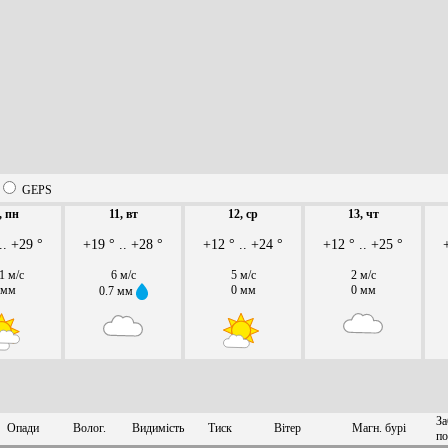
GEPS
, пн
11, вт
12, ср
13, чт
.. +29 °
+19 ° .. +28 °
+12 ° .. +24 °
+12 ° .. +25 °
1 м/с
6 м/с
5 м/с
2 м/с
 мм
0 мм
0 мм
0.7 мм
За
Опади
Волог.
Видимість
Тиск
Вітер
Магн. бурі
по