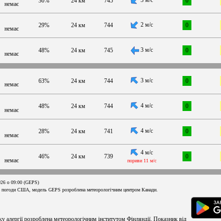
30%
24 км
745
0
немає
2 м/с
29%
24 км
744
0
немає
3 м/с
48%
24 км
745
0
немає
3 м/с
63%
24 км
744
0
немає
4 м/с
48%
24 км
744
0
немає
4 м/с
28%
24 км
741
0
немає
4 м/с
46%
24 км
739
0
немає
пориви 11 м/с
026 о 09:00 (GEPS)
 погоди США, модель GEPS розроблена метеорологічним центром Канади.
ку алергії розроблена метеорологічним інститутом Фінляндії. Показник від