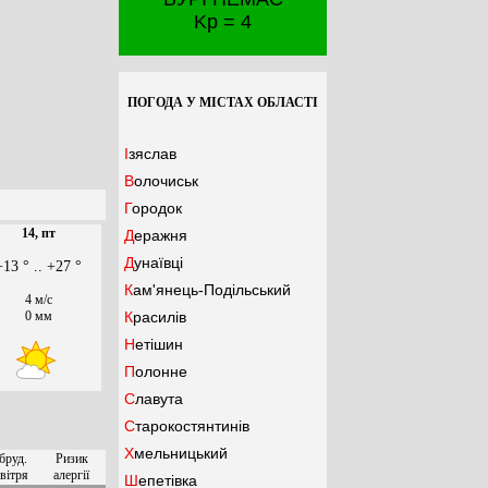
Kp = 4
ПОГОДА У МІСТАХ ОБЛАСТІ
Ізяслав
Волочиськ
Городок
14, пт
Деражня
Дунаївці
+13 ° .. +27 °
Кам'янець-Подільський
4 м/с
0 мм
Красилів
Нетішин
Полонне
Славута
Старокостянтинів
Хмельницький
бруд.
Ризик
вітря
алергії
Шепетівка