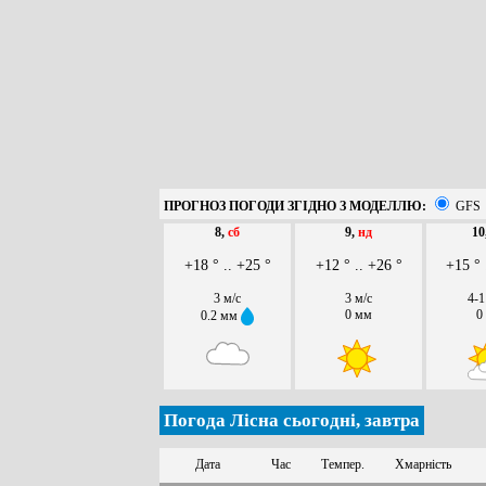
ПРОГНОЗ ПОГОДИ ЗГІДНО З МОДЕЛЛЮ:
GFS
8,
сб
9,
нд
10
+18 ° .. +25 °
+12 ° .. +26 °
+15 ° 
3 м/с
3 м/с
4-1
0 мм
0
0.2 мм
Погода Лісна сьогодні, завтра
Дата
Час
Темпер.
Хмарність