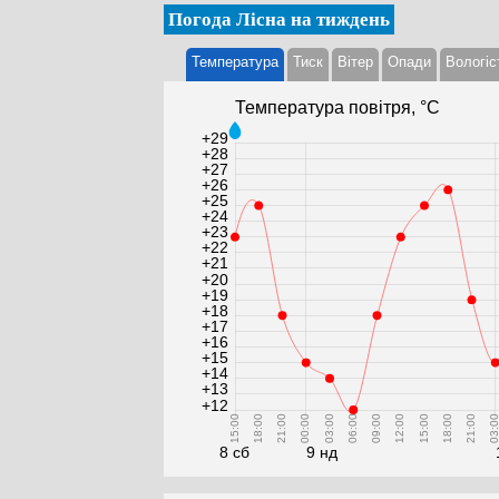
Погода Лісна на тиждень
Температура
Тиск
Вітер
Опади
Вологіс
Температура повітря, °С
+29
+28
+27
+26
+25
+24
+23
+22
+21
+20
+19
+18
+17
+16
+15
+14
+13
+12
15:00
18:00
21:00
00:00
03:00
06:00
09:00
12:00
15:00
18:00
21:00
03:0
8 сб
9 нд