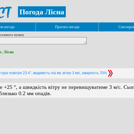
Погода Лісна
и погоди
Прогноз погоди
Спостере
селеного пункту
 с. Лісна
ура повітря 23.4°, видимість n/a км, вітер 3 м/с, хмарність 70%
е +25 °, а швидкість вітру не перевищуватиме 3 м/с. Сьо
лизько 0.2 мм опадів.