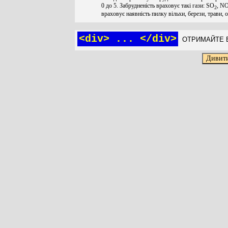
0 до 5. Забрудненість враховує такі гази: SO
, N
2
враховує наявність пилку вільхи, берези, трави, 
<div> ... </div>
ОТРИМАЙТЕ Б