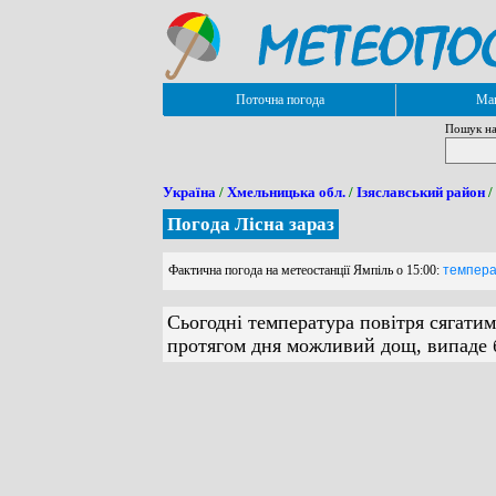
Поточна погода
Мап
Пошук на
Україна
/
Хмельницька обл.
/
Ізяславський район
/
Погода Лісна зараз
Фактична погода на метеостанції Ямпіль о 15:00:
температ
Сьогодні температура повітря сягатим
протягом дня можливий дощ, випаде б