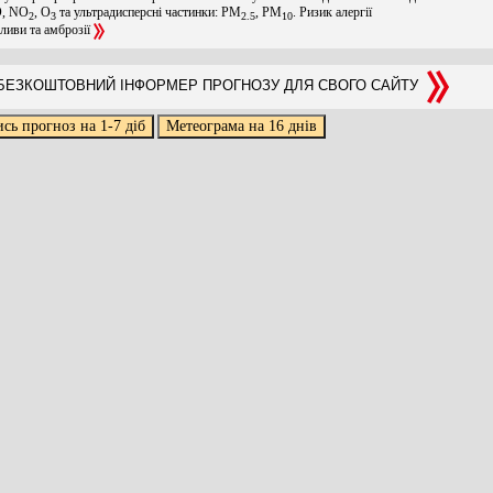
O, NO
, O
та ультрадисперсні частинки: PM
, PM
. Ризик алергії
2
3
2.5
10
оливи та амброзії
ЕЗКОШТОВНИЙ ІНФОРМЕР ПРОГНОЗУ ДЛЯ СВОГО САЙТУ