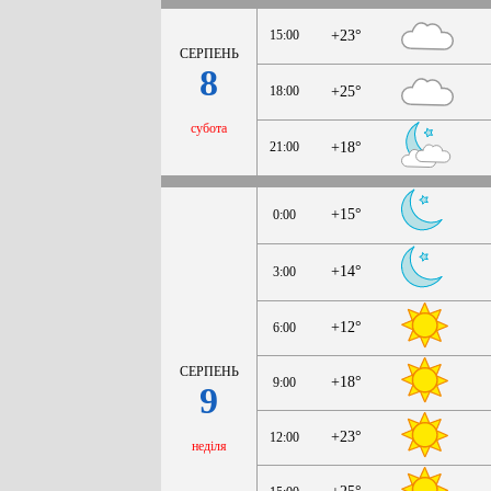
15:00
+23°
СЕРПЕНЬ
8
18:00
+25°
субота
21:00
+18°
+15°
0:00
+14°
3:00
+12°
6:00
СЕРПЕНЬ
+18°
9:00
9
+23°
12:00
неділя