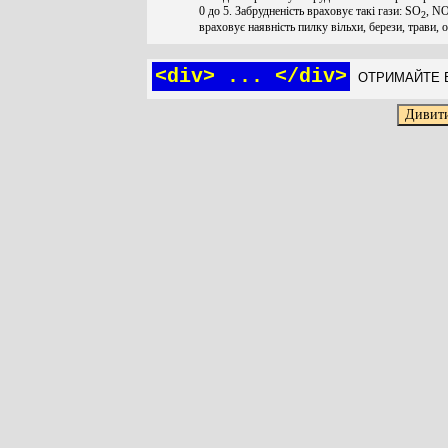
0 до 5. Забрудненість враховує такі гази: SO
, N
2
враховує наявність пилку вільхи, берези, трави, 
<div> ... </div>
ОТРИМАЙТЕ Б