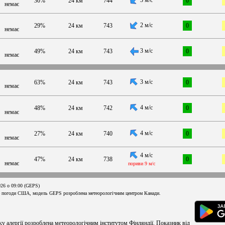
30%
24 км
744
0
немає
2 м/с
29%
24 км
743
0
немає
3 м/с
49%
24 км
743
0
немає
3 м/с
63%
24 км
743
0
немає
4 м/с
48%
24 км
742
0
немає
4 м/с
27%
24 км
740
0
немає
4 м/с
47%
24 км
738
0
немає
пориви 9 м/с
026 о 09:00 (GEPS)
 погоди США, модель GEPS розроблена метеорологічним центром Канади.
ку алергії розроблена метеорологічним інститутом Фінляндії. Показник від