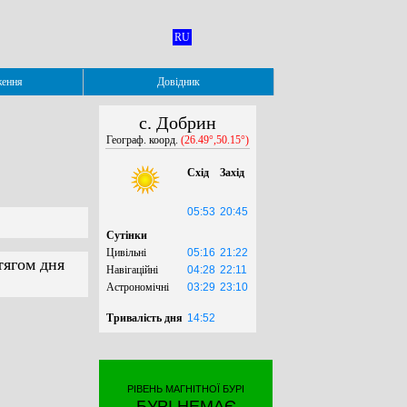
RU
ження
Довідник
с. Добрин
Географ. коорд.
(26.49°,50.15°)
Схід
Захід
05:53
20:45
Сутінки
Цивільні
05:16
21:22
тягом дня
Навігаційні
04:28
22:11
Астрономічні
03:29
23:10
Тривалість дня
14:52
РІВЕНЬ МАГНІТНОЇ БУРІ
БУРІ НЕМАЄ