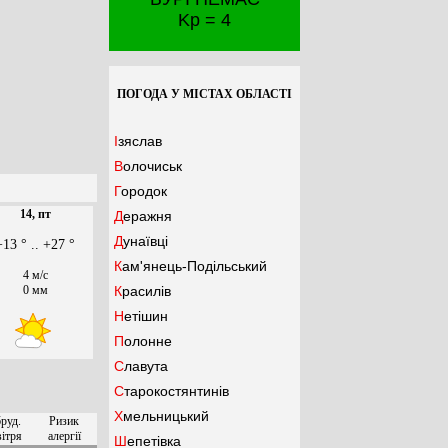
Kp = 4
ПОГОДА У МІСТАХ ОБЛАСТІ
Ізяслав
Волочиськ
Городок
14, пт
Деражня
Дунаївці
+13 ° .. +27 °
Кам'янець-Подільський
4 м/с
0 мм
Красилів
Нетішин
Полонне
Славута
Старокостянтинів
Хмельницький
руд.
Ризик
ітря
алергії
Шепетівка