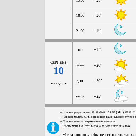
+25°
15:00
+26°
18:00
+19°
21:00
+14°
ніч
СЕРПЕНЬ
ранок
+20°
10
день
+30°
понеділок
вечір
+22°
-
Прогноз розраховано 08.08.2026 о 14:00 (GFS), 08.08.2
-
Погодна модель GFS розроблена національною службою
-
Прогноз погоди розраховано автоматично
-
Рівень магнітної бурі вказано за 5 бальною шкалою
- Модель прогнозу забрудненості повітря та ризи