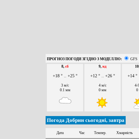
ПРОГНОЗ ПОГОДИ ЗГІДНО З МОДЕЛЛЮ:
GFS
8,
сб
9,
нд
10
+18 ° .. +25 °
+12 ° .. +26 °
+14 ° 
3 м/с
4 м/с
4-
0.1 мм
0 мм
0
Погода Добрин сьогодні, завтра
Дата
Час
Темпер.
Хмарність