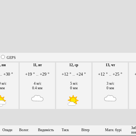
GEPS
, пн
11, вт
12, ср
13, чт
.. +30 °
+19 ° .. +29 °
+12 ° .. +24 °
+12 ° .. +25 °
9 м/с
4 м/с
5 м/с
3 м/с
 мм
0.4 мм
0 мм
0 мм
Заб
Опади
Волог.
Видимість
Тиск
Вітер
Магн. бурі
пов