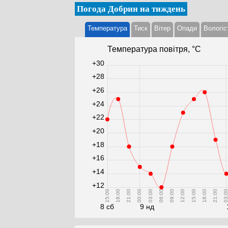
Погода Добрин на тиждень
Температура
Тиск
Вітер
Опади
Вологіс
Температура повітря, °С
+30
+28
+26
+24
+22
+20
+18
+16
+14
+12
15:00
18:00
21:00
00:00
03:00
06:00
09:00
12:00
15:00
18:00
21:00
03:0
8 сб
9 нд