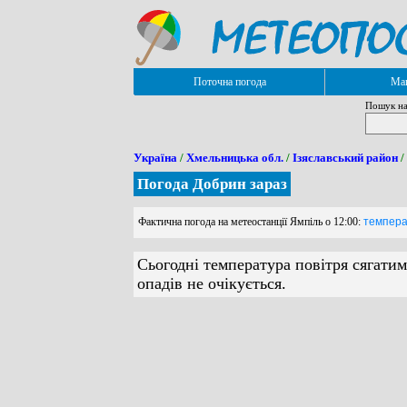
Поточна погода
Мап
Пошук на
Україна
/
Хмельницька обл.
/
Ізяславський район
/
Погода Добрин зараз
Фактична погода на метеостанції Ямпіль о 12:00:
температ
Сьогодні температура повітря сягатим
опадів не очікується.