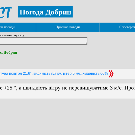
Погода Добрин
и погоди
Прогноз погоди
Спостере
селеного пункту
 с. Добрин
ура повітря 21.6°, видимість n/a км, вітер 5 м/с, хмарність 60%
е +25 °, а швидкість вітру не перевищуватиме 3 м/с. Про