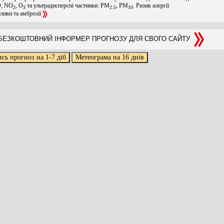
O, NO
, O
та ультрадисперсні частинки: PM
, PM
. Ризик алергії
2
3
2.5
10
оливи та амброзії
ЕЗКОШТОВНИЙ ІНФОРМЕР ПРОГНОЗУ ДЛЯ СВОГО САЙТУ