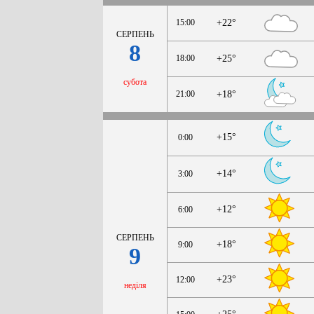
15:00
+22°
СЕРПЕНЬ
8
18:00
+25°
субота
21:00
+18°
+15°
0:00
+14°
3:00
+12°
6:00
СЕРПЕНЬ
+18°
9:00
9
+23°
12:00
неділя