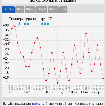
ПОГОДА КОЛКИ НА ТИЖДЕНЬ
Темпер
Тиск
Вітер
Опади
Волог
Cніг
Температура повітря, °С
+38
+36
+34
+32
+30
+28
+26
+24
+22
+20
+18
+16
+14
09:00
12:00
15:00
18:00
21:00
00:00
03:00
06:00
09:00
12:00
15:00
18:00
21:00
03:00
09:00
15:00
21:00
03:00
09:00
15:00
21:00
03:00
09:00
15:00
21:00
03:00
09:00
15:00
21:00
03:00
09:00
15:00
21:00
03:00
6 чт
7 пт
8 сб
9 нд
10 пн
11 вт
12 ср
На сайті представлена
погода
на 7 днів та на 16 днів. Ми надаємо не тільки