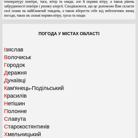
температуру повітря, тиск, вітер та опади, але й пориви вітру, а також рівень
забрудненості повітря і ризику алергії. Сподіваємося, що це допоможе Вам скласти
свої плани на найближчий тиждень, а також вберегти себе від небезпечних явищ
погоди, таких як сильні пориви вітру, гроза та опади.
ПОГОДА У МІСТАХ ОБЛАСТІ
Ізяслав
Волочиськ
Городок
Деражня
Дунаївці
Кам'янець-Подільський
Красилів
Нетішин
Полонне
Славута
Старокостянтинів
Хмельницький