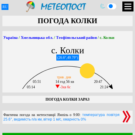
RU
ПОГОДА КОЛКИ
Україна
/
Хмельницька обл.
/
Теофіпольський район
/ с. Колки
с. Колки
(26.6°,49.79°)
трив. дня
05:51
14 год 56 хв
20:47
05:14
-3хв 6c
21:24
ПОГОДА КОЛКИ ЗАРАЗ
Фактична погода на метеостанції Ямпіль о 9:00:
температура повітря
25.6°, видимість n/a км, вітер 1 м/с, хмарність 0%