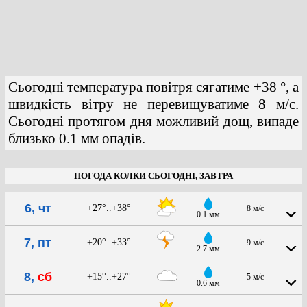
Сьогодні температура повітря сягатиме +38 °, а
швидкість вітру не перевищуватиме 8 м/с.
Сьогодні протягом дня можливий дощ, випаде
близько 0.1 мм опадів.
ПОГОДА КОЛКИ СЬОГОДНІ, ЗАВТРА
6, чт
+27°..+38°
8 м/с
0.1 мм
7, пт
+20°..+33°
9 м/с
2.7 мм
8,
сб
+15°..+27°
5 м/с
0.6 мм