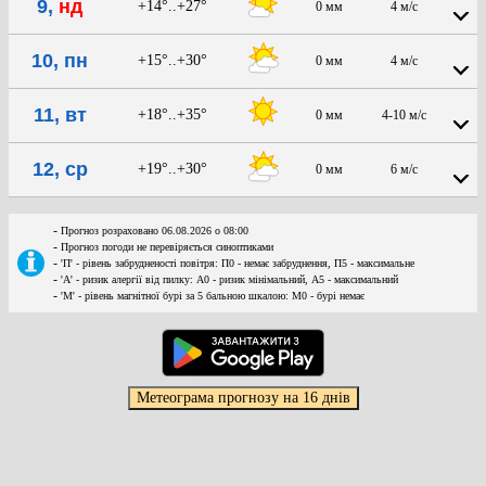
9,
нд
+14°..+27°
0 мм
4 м/с
10, пн
+15°..+30°
0 мм
4 м/с
11, вт
+18°..+35°
0 мм
4-10 м/с
12, ср
+19°..+30°
0 мм
6 м/с
-
Прогноз розраховано 06.08.2026 о 08:00
-
Прогноз погоди не перевіряється синоптиками
-
'П' - рівень забрудненості повітря: П0 - немає забруднення, П5 - максимальне
-
'А' - ризик алергії від пилку: А0 - ризик мінімальний, А5 - максимальний
-
'М' - рівень магнітної бурі за 5 бальною шкалою: M0 - бурі немає