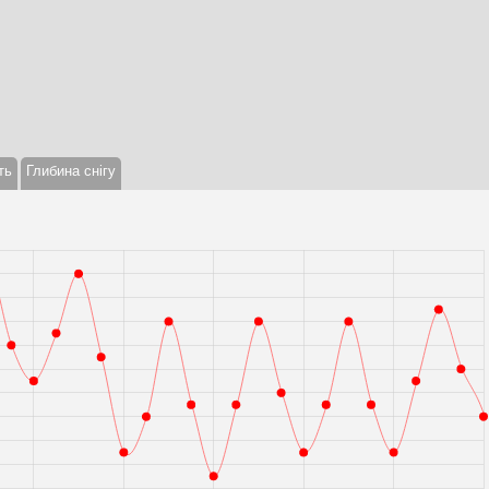
ть
Глибина снігу