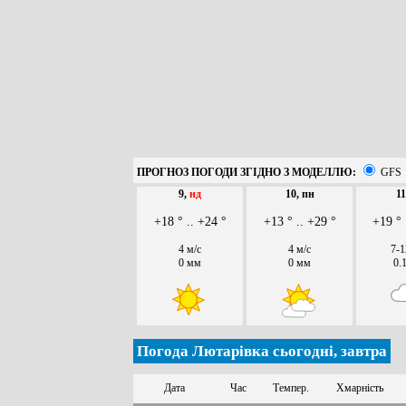
ПРОГНОЗ ПОГОДИ ЗГІДНО З МОДЕЛЛЮ:
GFS
9,
нд
10, пн
11
+18 ° .. +24 °
+13 ° .. +29 °
+19 ° 
4 м/с
4 м/с
7-1
0 мм
0 мм
0.
Погода Лютарівка сьогодні, завтра
Дата
Час
Темпер.
Хмарність