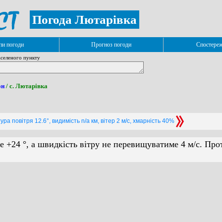
Погода Лютарівка
и погоди
Прогноз погоди
Спостере
селеного пункту
он
/ с. Лютарівка
ра повітря 12.6°, видимість n/a км, вітер 2 м/с, хмарність 40%
е +24 °, а швидкість вітру не перевищуватиме 4 м/с. Про