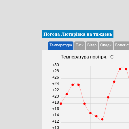
Погода Лютарівка на тиждень
Температура
Тиск
Вітер
Опади
Вологіс
Температура повітря, °С
+30
+28
+26
+24
+22
+20
+18
+16
+14
+12
+10