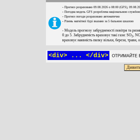
-
Прогноз розраховано 09.08.2026 о 08:00 (GFS), 09.08.2
-
Погодна модель GFS розроблена національною службою
-
Прогноз погоди розраховано автоматично
-
Рівень магнітної бурі вказано за 5 бальною шкалою
- Модель прогнозу забрудненості повітря та ризи
0 до 5. Забрудненість враховує такі гази: SO
, N
2
враховує наявність пилку вільхи, берези, трави, 
<div> ... </div>
ОТРИМАЙТЕ Б