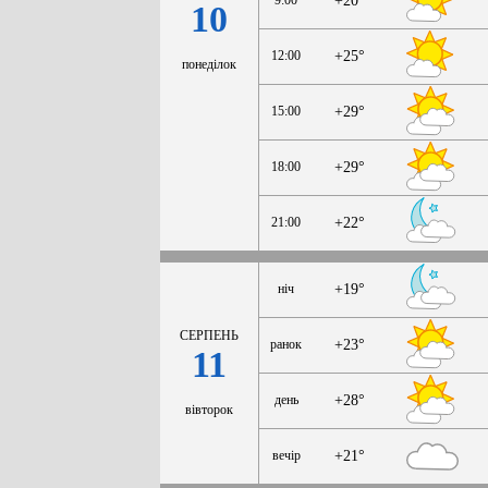
+20°
10
12:00
+25°
понеділок
15:00
+29°
18:00
+29°
21:00
+22°
ніч
+19°
СЕРПЕНЬ
ранок
+23°
11
день
+28°
вівторок
вечір
+21°