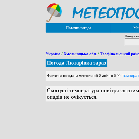
Поточна погода
Мап
Пошук на
Україна
/
Хмельницька обл.
/
Теофіпольський рай
Погода Лютарівка зараз
Фактична погода на метеостанції Ямпіль о 6:00:
температу
Сьогодні температура повітря сягатим
опадів не очікується.