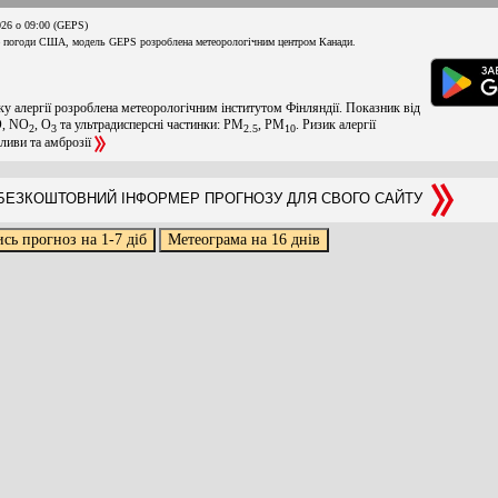
026 о 09:00 (GEPS)
 погоди США, модель GEPS розроблена метеорологічним центром Канади.
ку алергії розроблена метеорологічним інститутом Фінляндії. Показник від
O, NO
, O
та ультрадисперсні частинки: PM
, PM
. Ризик алергії
2
3
2.5
10
оливи та амброзії
ЕЗКОШТОВНИЙ ІНФОРМЕР ПРОГНОЗУ ДЛЯ СВОГО САЙТУ