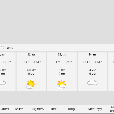
GEPS
, вт
12, ср
13, чт
14, пт
.. +28 °
+13 ° .. +24 °
+11 ° .. +24 °
+13 ° .. +24 °
2 м/с
4-9 м/с
3 м/с
4 м/с
1 мм
0 мм
0 мм
0 мм
За
Опади
Волог.
Видимість
Тиск
Вітер
Магн. бурі
по