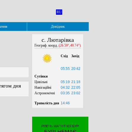
RU
ження
Довідник
с. Лютарівка
Географ. коорд.
(26.59°,49.74°)
Схід
Захід
05:55
20:42
Сутінки
Цивільні
05:19
21:18
тягом дня
Навігаційні
04:32
22:05
Астрономічні
03:35
23:02
Тривалість дня
14:46
РІВЕНЬ МАГНІТНОЇ БУРІ
БУРІ НЕМАЄ