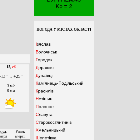
Kp = 2
ПОГОДА У МІСТАХ ОБЛАСТІ
Ізяслав
Волочиськ
Городок
15,
сб
Деражня
Дунаївці
+13 ° .. +25 °
Кам'янець-Подільський
3 м/с
0 мм
Красилів
Нетішин
Полонне
Славута
Старокостянтинів
Хмельницький
бруд.
Ризик
вітря
алергії
Шепетівка