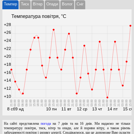
Темпер
Тиск
Вітер
Опади
Волог
Cніг
Температура повітря, °С
+28
+26
+24
+22
+20
+18
+16
+14
+12
+10
21:00
00:00
03:00
06:00
09:00
12:00
15:00
18:00
21:00
03:00
09:00
15:00
21:00
03:00
09:00
15:00
21:00
03:00
09:00
15:00
21:00
03:00
09:00
15:00
21:00
03:00
09:00
15:00
21:00
03:00
09:00
15:00
8 сб
9 нд
10 пн
11 вт
12 ср
13 чт
14 пт
15 сб
На сайті представлена
погода
на 7 днів та на 16 днів. Ми надаємо не тільки
температуру повітря, тиск, вітер та опади, але й пориви вітру, а також рівень
забрудненості повітря і ризику алергії. Сподіваємося, що це допоможе Вам скласти