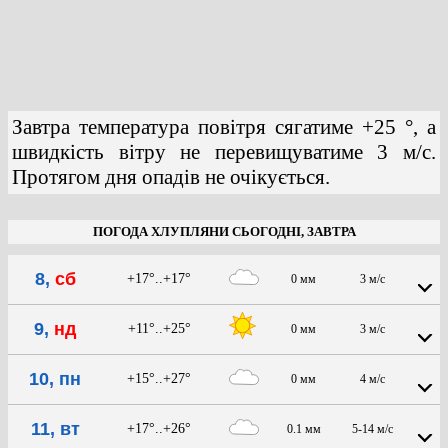
Завтра температура повітря сягатиме +25 °, а
швидкість вітру не перевищуватиме 3 м/с.
Протягом дня опадів не очікується.
ПОГОДА ХЛУПЛЯНИ СЬОГОДНІ, ЗАВТРА
8,
сб
+17°..+17°
0 мм
3 м/с
9,
нд
+11°..+25°
0 мм
3 м/с
10, пн
+15°..+27°
0 мм
4 м/с
11, вт
+17°..+26°
0.1 мм
5-14 м/с