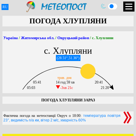
RU
ПОГОДА ХЛУПЛЯНИ
Україна
/
Житомирська обл.
/
Овруцький район
/ с. Хлупляни
с. Хлупляни
(28.51°,51.36°)
трив. дня
05:41
14 год 59 хв
20:41
05:03
-3хв 21c
21:20
ПОГОДА ХЛУПЛЯНИ ЗАРАЗ
Фактична погода на метеостанції Овруч о 18:00:
температура повітря
23°, видимість n/a км, вітер 2 м/с, хмарність 60%