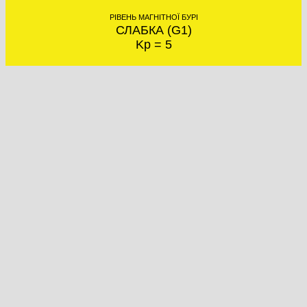
РІВЕНЬ МАГНІТНОЇ БУРІ
СЛАБКА (G1)
Kp = 5