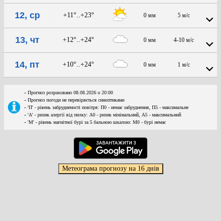
12, ср
+11°..+23°
0 мм
5 м/с
13, чт
+12°..+24°
0 мм
4-10 м/с
14, пт
+10°..+24°
0 мм
1 м/с
-
Прогноз розраховано 08.08.2026 о 20:00
-
Прогноз погоди не перевіряється синоптиками
-
'П' - рівень забрудненості повітря: П0 - немає забруднення, П5 - максимальне
-
'А' - ризик алергії від пилку: А0 - ризик мінімальний, А5 - максимальний
-
'М' - рівень магнітної бурі за 5 бальною шкалою: M0 - бурі немає