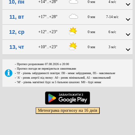
10, пн
+14°..+28°
0 мм
4 м/с
11, вт
+17°..+28°
0 мм
7-14 м/с
12, ср
+12°..+23°
0 мм
6 м/с
13, чт
+10°..+23°
0 мм
3 м/с
-
Прогноз розраховано 07.08.2026 о 20:00
-
Прогноз погоди не перевіряється синоптиками
-
'П' - рівень забрудненості повітря: П0 - немає забруднення, П5 - максимальне
-
'А' - ризик алергії від пилку: А0 - ризик мінімальний, А5 - максимальний
-
'М' - рівень магнітної бурі за 5 бальною шкалою: M0 - бурі немає