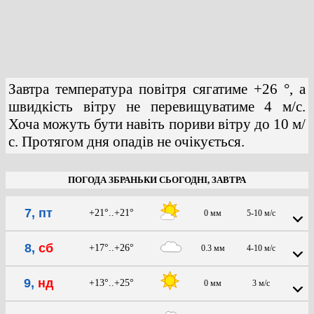
Завтра температура повітря сягатиме +26 °, а
швидкість вітру не перевищуватиме 4 м/с.
Хоча можуть бути навіть пориви вітру до 10 м/
с. Протягом дня опадів не очікується.
ПОГОДА ЗБРАНЬКИ СЬОГОДНІ, ЗАВТРА
7, пт
+21°..+21°
0 мм
5-10 м/с
8,
сб
+17°..+26°
0.3 мм
4-10 м/с
9,
нд
+13°..+25°
0 мм
3 м/с