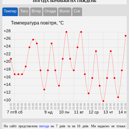
ПОГОДА ЗБРАНЬКИ НА ТИЖДЕНЬ
Темпер
Тиск
Вітер
Опади
Волог
Cніг
Температура повітря, °С
+28
+26
+24
+22
+20
+18
+16
+14
+12
+10
21:00
00:00
03:00
06:00
09:00
12:00
15:00
18:00
21:00
03:00
09:00
15:00
21:00
03:00
09:00
15:00
21:00
03:00
09:00
15:00
21:00
03:00
09:00
15:00
21:00
03:00
09:00
15:00
21:00
03:00
09:00
15:00
7 пт
8 сб
9 нд
10 пн
11 вт
12 ср
13 чт
14 пт
На сайті представлена
погода
на 7 днів та на 16 днів. Ми надаємо не тільки