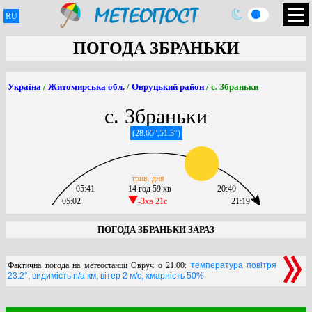
RU
ПОГОДА ЗБРАНЬКИ
Україна
/
Житомирська обл.
/
Овруцький район
/ с. Збраньки
с. Збраньки
(28.65°,51.3°)
трив. дня
05:41
14 год 59 хв
20:40
05:02
-3хв 21c
21:19
ПОГОДА ЗБРАНЬКИ ЗАРАЗ
Фактична погода на метеостанції Овруч о 21:00:
температура повітря
23.2°, видимість n/a км, вітер 2 м/с, хмарність 50%