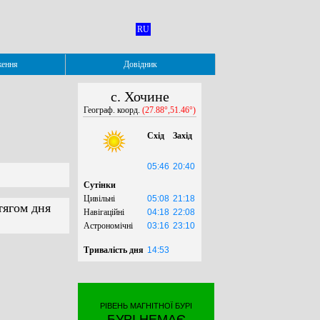
RU
ження
Довідник
с. Хочине
Географ. коорд.
(27.88°,51.46°)
Схід
Захід
05:46
20:40
Сутінки
Цивільні
05:08
21:18
тягом дня
Навігаційні
04:18
22:08
Астрономічні
03:16
23:10
Тривалість дня
14:53
РІВЕНЬ МАГНІТНОЇ БУРІ
БУРІ НЕМАЄ