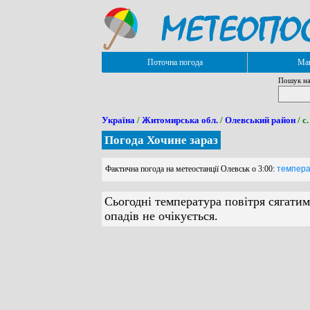
Поточна погода
Мап
Пошук на
Україна
/
Житомирська обл.
/
Олевський район
/ с
Погода Хочине зараз
Фактична погода на метеостанції Олевськ о 3:00:
температ
Сьогодні температура повітря сягатим
опадів не очікується.