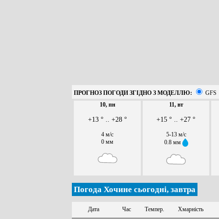
ПРОГНОЗ ПОГОДИ ЗГІДНО З МОДЕЛЛЮ:
GFS
10, пн
11, вт
+13 ° .. +28 °
+15 ° .. +27 °
4 м/с
5-13 м/с
0 мм
0.8 мм
Погода Хочине сьогодні, завтра
Дата
Час
Темпер.
Хмарність