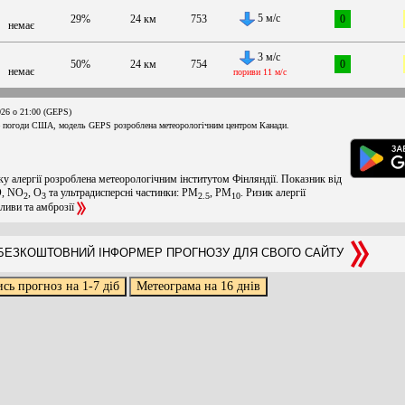
5 м/с
29%
24 км
753
0
немає
3 м/с
50%
24 км
754
0
немає
пориви 11 м/с
026 о 21:00 (GEPS)
 погоди США, модель GEPS розроблена метеорологічним центром Канади.
ку алергії розроблена метеорологічним інститутом Фінляндії. Показник від
O, NO
, O
та ультрадисперсні частинки: PM
, PM
. Ризик алергії
2
3
2.5
10
оливи та амброзії
ЕЗКОШТОВНИЙ ІНФОРМЕР ПРОГНОЗУ ДЛЯ СВОГО САЙТУ