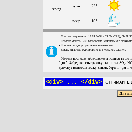
+23°
день
середа
вечір
+16°
-
Прогноз розраховано 10.08.2026 о 02:00 (GFS), 09.08.2
-
Погодна модель GFS розроблена національною службою
-
Прогноз погоди розраховано автоматично
-
Рівень магнітної бурі вказано за 5 бальною шкалою
- Модель прогнозу забрудненості повітря та ризи
0 до 5. Забрудненість враховує такі гази: SO
, N
2
враховує наявність пилку вільхи, берези, трави, 
<div> ... </div>
ОТРИМАЙТЕ Б