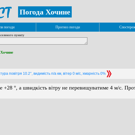
Погода Хочине
и погоди
Прогноз погоди
Спостере
селеного пункту
. Хочине
ура повітря 10.2°, видимість n/a км, вітер 0 м/с, хмарність 0%
е +28 °, а швидкість вітру не перевищуватиме 4 м/с. Про