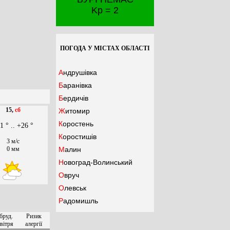
Kp = 2
ПОГОДА У МІСТАХ ОБЛАСТІ
Андрушівка
Баранівка
Бердичів
15,
сб
Житомир
Коростень
1 ° .. +26 °
Коростишів
3 м/с
0 мм
Малин
Новоград-Волинський
Овруч
Олевськ
Радомишль
бруд.
Ризик
вітря
алергії