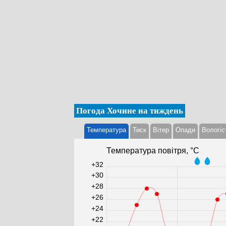
Погода Хочине на тиждень
Температура
Тиск
Вітер
Опади
Вологіс
Температура повітря, °С
+32
+30
+28
+26
+24
+22