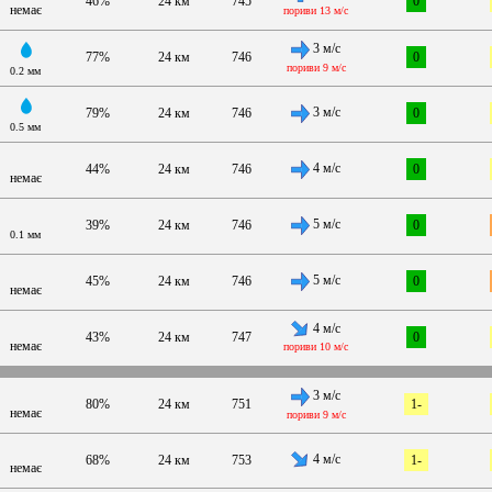
46%
24 км
745
0
немає
пориви 13 м/с
3 м/с
77%
24 км
746
0
пориви 9 м/с
0.2 мм
3 м/с
79%
24 км
746
0
0.5 мм
4 м/с
44%
24 км
746
0
немає
5 м/с
39%
24 км
746
0
0.1 мм
5 м/с
45%
24 км
746
0
немає
4 м/с
43%
24 км
747
0
немає
пориви 10 м/с
3 м/с
80%
24 км
751
1-
немає
пориви 9 м/с
4 м/с
68%
24 км
753
1-
немає