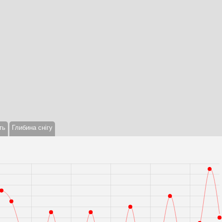
ть
Глибина снігу