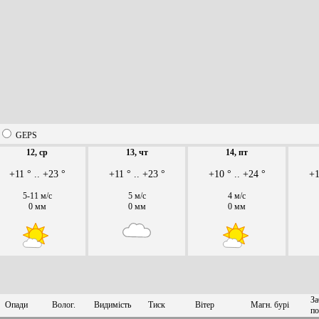
GEPS
12, ср
13, чт
14, пт
+11 ° .. +23 °
+11 ° .. +23 °
+10 ° .. +24 °
+1
5-11 м/с
5 м/с
4 м/с
0 мм
0 мм
0 мм
За
Опади
Волог.
Видимість
Тиск
Вітер
Магн. бурі
по