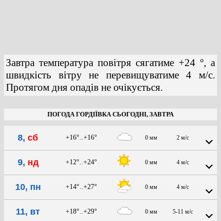
Завтра температура повітря сягатиме +24 °, а
швидкість вітру не перевищуватиме 4 м/с.
Протягом дня опадів не очікується.
ПОГОДА ГОРДІЇВКА СЬОГОДНІ, ЗАВТРА
8,
сб
+16°..+16°
0 мм
2 м/с
9,
нд
+12°..+24°
0 мм
4 м/с
10, пн
+14°..+27°
0 мм
4 м/с
11, вт
+18°..+29°
0 мм
5-11 м/с