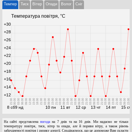
Темпер
Тиск
Вітер
Опади
Волог
Cніг
Температура повітря, °С
+30
+28
+26
+24
+22
+20
+18
+16
+14
+12
21:00
00:00
03:00
06:00
09:00
12:00
15:00
18:00
21:00
03:00
09:00
15:00
21:00
03:00
09:00
15:00
21:00
03:00
09:00
15:00
21:00
03:00
09:00
15:00
21:00
03:00
09:00
15:00
21:00
03:00
09:00
15:00
8 сб
9 нд
10 пн
11 вт
12 ср
13 чт
14 пт
15 сб
На сайті представлена
погода
на 7 днів та на 16 днів. Ми надаємо не тільки
температуру повітря, тиск, вітер та опади, але й пориви вітру, а також рівень
забрудненості повітря і ризику алергії. Сподіваємося, що це допоможе Вам скласти