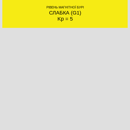
РІВЕНЬ МАГНІТНОЇ БУРІ
СЛАБКА (G1)
Kp = 5