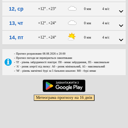
12, ср
+12°..+23°
0 мм
4 м/с
13, чт
+12°..+24°
0 мм
4 м/с
14, пт
+12°..+24°
0 мм
4 м/с
-
Прогноз розраховано 08.08.2026 о 20:00
-
Прогноз погоди не перевіряється синоптиками
-
'П' - рівень забрудненості повітря: П0 - немає забруднення, П5 - максимальне
-
'А' - ризик алергії від пилку: А0 - ризик мінімальний, А5 - максимальний
-
'М' - рівень магнітної бурі за 5 бальною шкалою: M0 - бурі немає