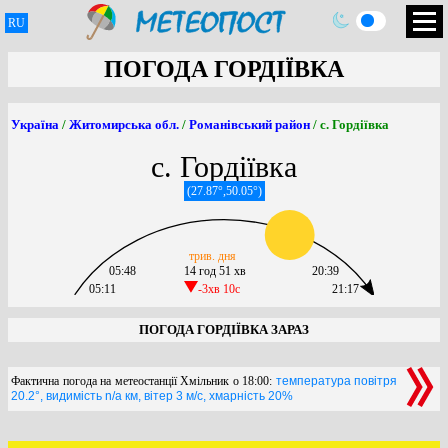
RU
ПОГОДА ГОРДІЇВКА
Україна
/
Житомирська обл.
/
Романівський район
/ с. Гордіївка
с. Гордіївка
(27.87°,50.05°)
трив. дня
05:48
14 год 51 хв
20:39
05:11
-3хв 10c
21:17
ПОГОДА ГОРДІЇВКА ЗАРАЗ
Фактична погода на метеостанції Хмільник о 18:00:
температура повітря
20.2°, видимість n/a км, вітер 3 м/с, хмарність 20%