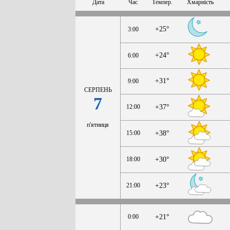
Дата
Час
Темпер.
Хмарність
+25°
3:00
+24°
6:00
+31°
9:00
СЕРПЕНЬ
7
12:00
+37°
п'ятниця
15:00
+38°
18:00
+30°
21:00
+23°
0:00
+21°