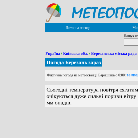
Поточна погода
Мап
Пошук на
Україна
/
Київська обл.
/
Березанська міська рада
Погода Березань зараз
Фактична погода на метеостанції Баришівка о 0:00:
темпер
Сьогодні температура повітря сягатим
очікуються дуже сильні пориви вітру 
мм опадів.