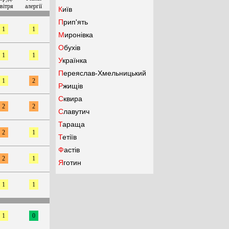
вітря
алергії
Київ
Прип'ять
1
1
Миронівка
Обухів
1
1
Українка
Переяслав-Хмельницький
1
2
Ржищів
Сквира
2
2
Славутич
Тараща
2
1
Тетіїв
Фастів
2
1
Яготин
1
1
1
0