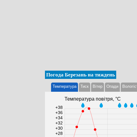
Погода Березань на тиждень
Температура
Тиск
Вітер
Опади
Вологіс
Температура повітря, °С
+38
+36
+34
+32
+30
+28