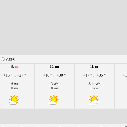
GEPS
9,
нд
10, пн
11, вт
+16 ° .. +27 °
+16 ° .. +30 °
+17 ° .. +35 °
+1
6 м/с
3 м/с
5-11 м/с
0 мм
0 мм
0 мм
За