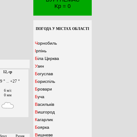
Kp = 0
ПОГОДА У МІСТАХ ОБЛАСТІ
Чорнобиль
Ірпінь
Біла Церква
Узин
12, ср
Богуслав
9 ° .. +27 °
Бориспіль
Бровари
6 м/с
0 мм
Буча
Васильків
Вишгород
Кагарлик
Боярка
Вишневе
бруд.
Ризик