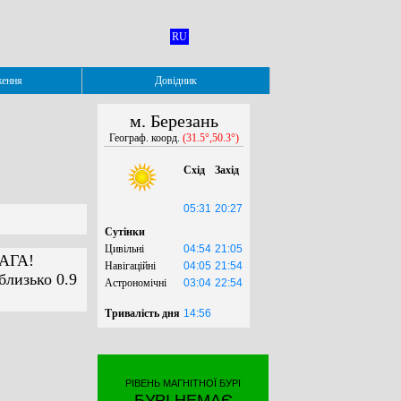
RU
ження
Довідник
м. Березань
Географ. коорд.
(31.5°,50.3°)
Схід
Захід
05:31
20:27
Сутінки
Цивільні
04:54
21:05
ВАГА!
Навігаційні
04:05
21:54
близько 0.9
Астрономічні
03:04
22:54
Тривалість дня
14:56
РІВЕНЬ МАГНІТНОЇ БУРІ
БУРІ НЕМАЄ