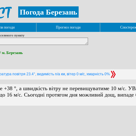
Погода Березань
и погоди
Прогноз погоди
Спостере
селеного пункту
/ м. Березань
атура повітря 23.4°, видимість n/a км, вітер 0 м/с, хмарність 0%
е +38 °, а швидкість вітру не перевищуватиме 10 м/с. У
до 16 м/с. Сьогодні протягом дня можливий дощ, випаде 