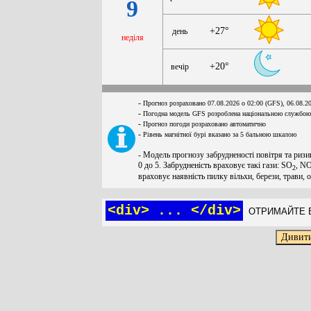
9
+27°
день
неділя
+20°
вечір
-
Прогноз розраховано 07.08.2026 о 02:00 (GFS), 06.08.2
-
Погодна модель GFS розроблена національною службою
-
Прогноз погоди розраховано автоматично
-
Рівень магнітної бурі вказано за 5 бальною шкалою
- Модель прогнозу забрудненості повітря та ризи
0 до 5. Забрудненість враховує такі гази: SO
, N
2
враховує наявність пилку вільхи, берези, трави, 
<div> ... </div>
ОТРИМАЙТЕ Б