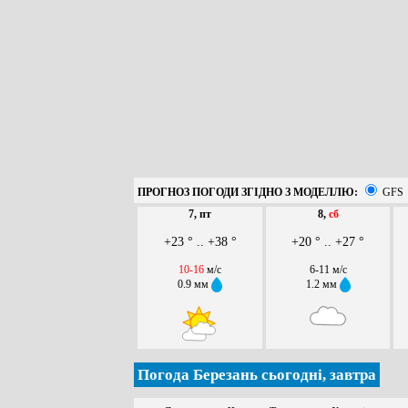
ПРОГНОЗ ПОГОДИ ЗГІДНО З МОДЕЛЛЮ:
GFS
7, пт
8,
сб
+23 ° .. +38 °
+20 ° .. +27 °
10-16
м/с
6-11 м/с
0.9 мм
1.2 мм
Погода Березань сьогодні, завтра