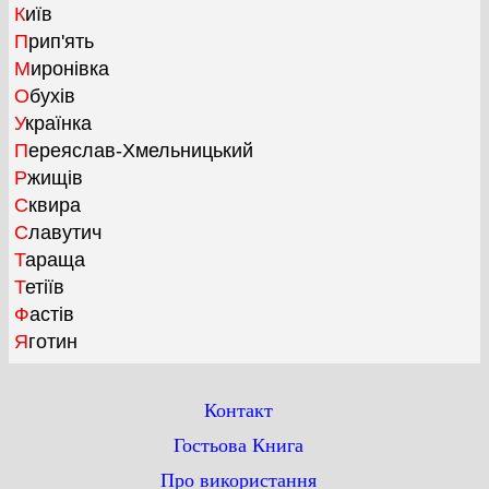
Київ
Прип'ять
Миронівка
Обухів
Українка
Переяслав-Хмельницький
Ржищів
Сквира
Славутич
Тараща
Тетіїв
Фастів
Яготин
Контакт
Гостьова Книга
Про використання