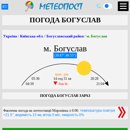
RU
ПОГОДА БОГУСЛАВ
Україна
/
Київська обл.
/
Богуславський район
/ м. Богуслав
м. Богуслав
(30.87°,49.55°)
трив. дня
05:36
14 год 51 хв
20:28
04:59
-3хв 6c
21:04
ПОГОДА БОГУСЛАВ ЗАРАЗ
Фактична погода на метеостанції Миронівка о 6:00:
температура повітря
+21.5°, видимість 15 км, вітер 0 м/с, хмарність 0%