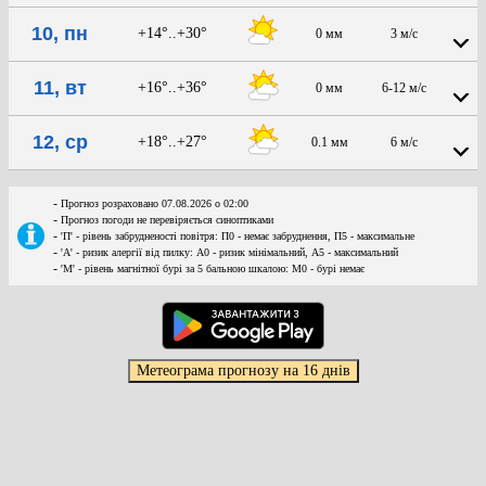
10, пн
+14°..+30°
0 мм
3 м/с
11, вт
+16°..+36°
0 мм
6-12 м/с
12, ср
+18°..+27°
0.1 мм
6 м/с
-
Прогноз розраховано 07.08.2026 о 02:00
-
Прогноз погоди не перевіряється синоптиками
-
'П' - рівень забрудненості повітря: П0 - немає забруднення, П5 - максимальне
-
'А' - ризик алергії від пилку: А0 - ризик мінімальний, А5 - максимальний
-
'М' - рівень магнітної бурі за 5 бальною шкалою: M0 - бурі немає