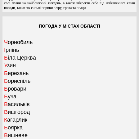
свої плани на найближчий тиждень, а також вберегти себе від небезпечних явищ
погоди, таких як сильні пориви вітру, гроза та опади.
ПОГОДА У МІСТАХ ОБЛАСТІ
Чорнобиль
Ірпінь
Біла Церква
Узин
Березань
Бориспіль
Бровари
Буча
Васильків
Вишгород
Кагарлик
Боярка
Вишневе