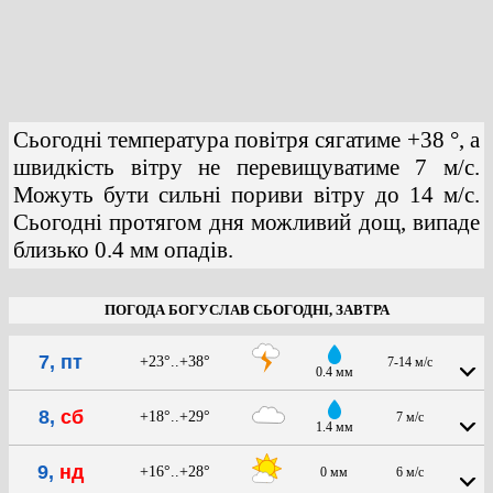
Сьогодні температура повітря сягатиме +38 °, а
швидкість вітру не перевищуватиме 7 м/с.
Можуть бути сильні пориви вітру до 14 м/с.
Сьогодні протягом дня можливий дощ, випаде
близько 0.4 мм опадів.
ПОГОДА БОГУСЛАВ СЬОГОДНІ, ЗАВТРА
7, пт
+23°..+38°
7-14 м/с
0.4 мм
8,
сб
+18°..+29°
7 м/с
1.4 мм
9,
нд
+16°..+28°
0 мм
6 м/с