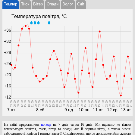
Темпер
Тиск
Вітер
Опади
Волог
Cніг
Температура повітря, °С
+36
+32
+28
+24
+20
+16
+12
03:00
06:00
09:00
12:00
15:00
18:00
21:00
00:00
03:00
06:00
09:00
12:00
15:00
18:00
21:00
03:00
09:00
15:00
21:00
03:00
09:00
15:00
21:00
03:00
09:00
15:00
21:00
03:00
09:00
15:00
21:00
03:00
09:00
15:00
21:00
7 пт
8 сб
9 нд
10 пн
11 вт
12 ср
13 чт
На сайті представлена
погода
на 7 днів та на 16 днів. Ми надаємо не тільки
температуру повітря, тиск, вітер та опади, але й пориви вітру, а також рівень
забрудненості повітря і ризику алергії. Сподіваємося, що це допоможе Вам скласти