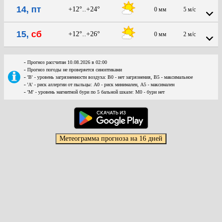
14, пт
+12°..+24°
0 мм
5 м/с
15,
сб
+12°..+26°
0 мм
2 м/с
-
Прогноз рассчитан 10.08.2026 в 02:00
-
Прогноз погоды не проверяется синоптиками
-
'В' - уровень загрязненности воздуха: В0 - нет загрязнения, В5 - максимальное
-
'А' - риск аллергии от пыльцы: А0 - риск минимален, А5 - максимален
-
'М' - уровень магнитной бури по 5 бальной шкале: М0 - бури нет