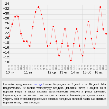
+34
+32
+30
+28
+26
+24
+22
+20
+18
+16
+14
+12
+10
09:00
12:00
15:00
18:00
21:00
00:00
03:00
06:00
09:00
12:00
15:00
18:00
21:00
03:00
09:00
15:00
21:00
03:00
09:00
15:00
21:00
03:00
09:00
15:00
21:00
03:00
09:00
15:00
21:00
03:00
09:00
15:00
21:00
03:00
10 пн
11 вт
12 ср
13 чт
14 пт
15 сб
16 вс
На сайте представлена
погода
Новые Безрадичи на 7 дней и на 16 дней. Мы
предоставляем не только температуру воздуха, давление, ветер и осадки, но и
порывы ветра, а также уровень загрязненности воздуха и риска аллергии.
Надеемся, что это поможет Вам построить планы на ближайшую неделю, а также
уберечь себя от неблагоприятных и опасных погодных явлений, таких как сильные
порывы ветра, гроза и осадки.