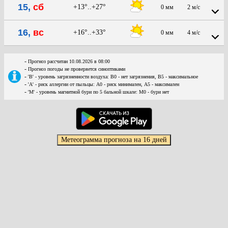
15,
сб
+13°..+27°
0 мм
2 м/с
16,
вс
+16°..+33°
0 мм
4 м/с
-
Прогноз рассчитан 10.08.2026 в 08:00
-
Прогноз погоды не проверяется синоптиками
-
'В' - уровень загрязненности воздуха: В0 - нет загрязнения, В5 - максимальное
-
'А' - риск аллергии от пыльцы: А0 - риск минимален, А5 - максимален
-
'М' - уровень магнитной бури по 5 бальной шкале: М0 - бури нет