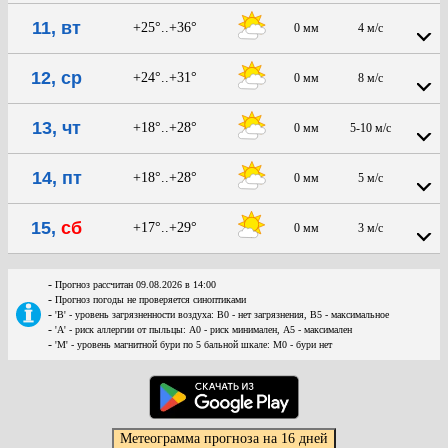
11, вт
+25°..+36°
0 мм
4 м/с
12, ср
+24°..+31°
0 мм
8 м/с
13, чт
+18°..+28°
0 мм
5-10 м/с
14, пт
+18°..+28°
0 мм
5 м/с
15,
сб
+17°..+29°
0 мм
3 м/с
-
Прогноз рассчитан 09.08.2026 в 14:00
-
Прогноз погоды не проверяется синоптиками
-
'В' - уровень загрязненности воздуха: В0 - нет загрязнения, В5 - максимальное
-
'А' - риск аллергии от пыльцы: А0 - риск минимален, А5 - максимален
-
'М' - уровень магнитной бури по 5 бальной шкале: М0 - бури нет