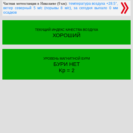
Частная метеостанция в Николаеве (9 км):
температура воздуха +28.5°,
ветер северный 5 м/с (порывы 8 м/с), за сегодня выпало 0 мм
осадков
ТЕКУЩИЙ ИНДЕКС КАЧЕСТВА ВОЗДУХА
ХОРОШИЙ
УРОВЕНЬ МАГНИТНОЙ БУРИ
БУРИ НЕТ
Kp = 2