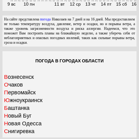
9 вс
10 пн
11 вт
12 ср
13 чт
14 пт
15 сб
16 
На сайте представлена
погода
Николаев на 7 дней и на 16 дней. Мы предоставляем
не только температуру воздуха, давление, ветер и осадки, но и порывы ветра, а
также уровень загрязненности воздуха и риска аллергии. Надеемся, что это
поможет Вам построить планы на ближайшую неделю, а также уберечь себя от
неблагоприятных и опасных погодных явлений, таких как сильные порывы ветра,
гроза и осадки.
ПОГОДА В ГОРОДАХ ОБЛАСТИ
Вознесенск
Очаков
Первомайск
Южноукраинск
Баштанка
Новый Буг
Новая Одесса
Снигиревка