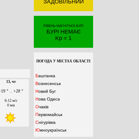
ЗАДОВІЛЬНИЙ
РІВЕНЬ МАГНІТНОЇ БУРІ
БУРІ НЕМАЄ
Kp = 1
ПОГОДА У МІСТАХ ОБЛАСТІ
Баштанка
13, чт
Вознесенськ
+19 ° .. +28 °
Новий Буг
Нова Одеса
6-12 м/с
0 мм
Очаків
Первомайськ
Снігурівка
Южноукраїнськ