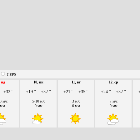
GEPS
,
нд
10, пн
11, вт
12, ср
.. +32 °
+19 ° .. +32 °
+21 ° .. +35 °
+24 ° .. +32 °
3 м/с
5-10 м/с
3 м/с
7 м/с
 мм
0 мм
0 мм
0 мм