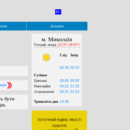
RU
ження
Довідник
м. Миколаїв
Географ. коорд.
(32.01°,46.93°)
Схід
Захід
05:39
20:15
Сутінки
Цивільні
05:05
20:50
падів
Навігаційні
04:21
21:33
Астрономічні
03:31
22:23
ть бути
Тривалість дня
14:36
ів.
ПОТОЧНИЙ ІНДЕКС ЯКОСТІ
ПОВІТРЯ