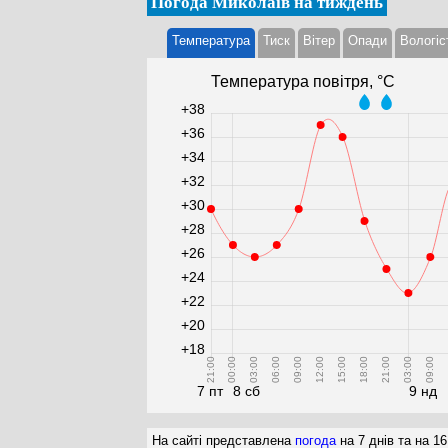
Погода Миколаїв на тиждень
Температура
Тиск
Вітер
Опади
Вологіс
Температура повітря, °С
+38
+36
+34
+32
+30
+28
+26
+24
+22
+20
+18
21:00
00:00
03:00
06:00
09:00
12:00
15:00
18:00
21:00
03:00
09:00
1
7 пт
8 сб
9 нд
На сайті представлена
погода
на 7 днів та на 16