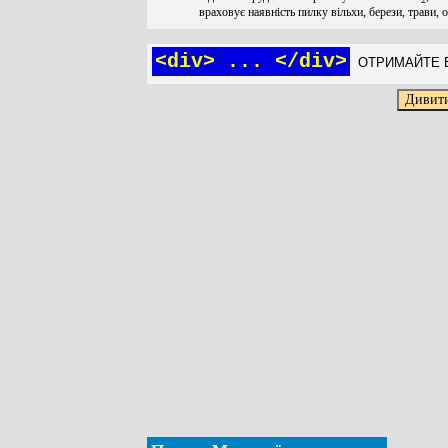
враховує наявність пилку вільхи, берези, трави, 
<div> ... </div>
ОТРИМАЙТЕ Б