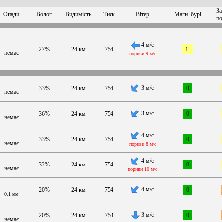
За
Опади
Волог.
Видимість
Тиск
Вітер
Магн. бурі
по
4 м/с
27%
24 км
754
1-
немає
пориви 9 м/с
3 м/с
33%
24 км
754
0
немає
3 м/с
36%
24 км
754
0
немає
4 м/с
33%
24 км
754
0
немає
пориви 8 м/с
4 м/с
32%
24 км
754
0
немає
пориви 10 м/с
4 м/с
20%
24 км
754
0
0.1 мм
3 м/с
20%
24 км
753
0
немає