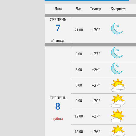
Дата
Час
Темпер.
Хмарність
СЕРПЕНЬ
7
+30°
21:00
п'ятниця
+27°
0:00
+26°
3:00
6:00
+27°
СЕРПЕНЬ
9:00
+30°
8
12:00
+37°
субота
15:00
+36°