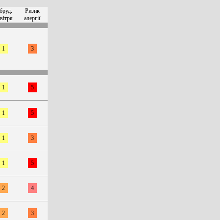
бруд.
Ризик
вітря
алергії
1
3
1
5
1
5
1
3
1
5
2
4
2
3