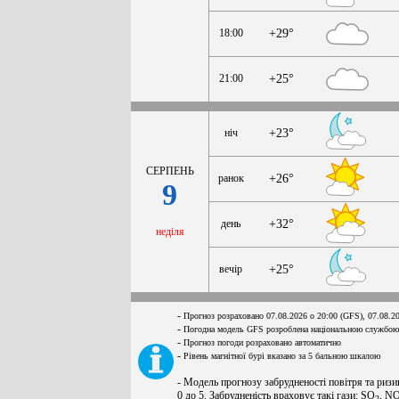
18:00
+29°
21:00
+25°
ніч
+23°
СЕРПЕНЬ
ранок
+26°
9
день
+32°
неділя
вечір
+25°
-
Прогноз розраховано 07.08.2026 о 20:00 (GFS), 07.08.2
-
Погодна модель GFS розроблена національною службою
-
Прогноз погоди розраховано автоматично
-
Рівень магнітної бурі вказано за 5 бальною шкалою
- Модель прогнозу забрудненості повітря та ризи
0 до 5. Забрудненість враховує такі гази: SO
, N
2