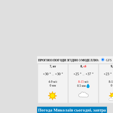
ПРОГНОЗ ПОГОДИ ЗГІДНО З МОДЕЛЛЮ:
GFS
7, пт
8,
сб
9
+30 ° .. +30 °
+25 ° .. +37 °
+23 ° 
4-9 м/с
8-15
м/с
8-1
0 мм
0
0.5 мм
Погода Миколаїв сьогодні, завтра