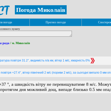
Погода Миколаїв
и погоди
Прогноз погоди
Спостере
селеного пункту
а рада
/ м. Миколаїв
атура повітря 31.2°, видимість n/a км, вітер 1 м/с, хмарність 0%
овітря +27.4°, вітер північний 2 м/с (пориви 2 м/с), за сьогодні випало 0 мм о
+37 °, а швидкість вітру не перевищуватиме 8 м/с. Можу
а протягом дня можливий дощ, випаде близько 0.5 мм опад