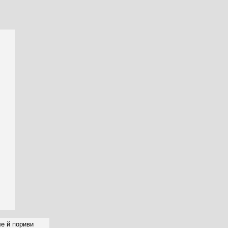
ле й пориви