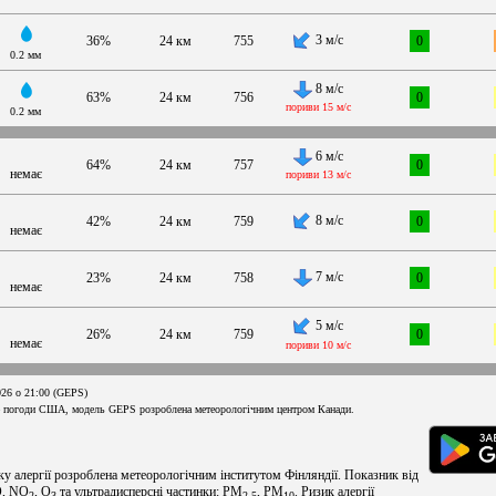
3 м/с
36%
24 км
755
0
0.2 мм
8 м/с
63%
24 км
756
0
пориви 15 м/с
0.2 мм
6 м/с
64%
24 км
757
0
немає
пориви 13 м/с
8 м/с
42%
24 км
759
0
немає
7 м/с
23%
24 км
758
0
немає
5 м/с
26%
24 км
759
0
немає
пориви 10 м/с
026 о 21:00 (GEPS)
 погоди США, модель GEPS розроблена метеорологічним центром Канади.
ку алергії розроблена метеорологічним інститутом Фінляндії. Показник від
O, NO
, O
та ультрадисперсні частинки: PM
, PM
. Ризик алергії
2
3
2.5
10