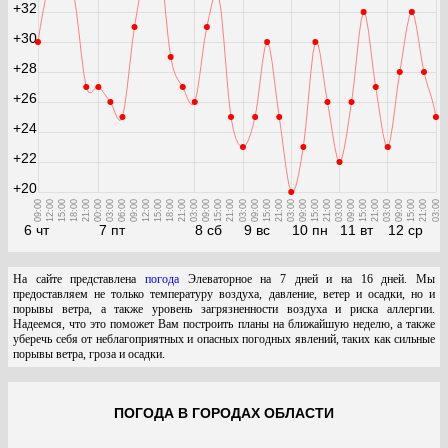
+32
+30
+28
+26
+24
+22
+20
09:00
12:00
15:00
18:00
21:00
00:00
03:00
06:00
09:00
12:00
15:00
18:00
21:00
03:00
09:00
15:00
21:00
03:00
09:00
15:00
21:00
03:00
09:00
15:00
21:00
03:00
09:00
15:00
21:00
03:00
09:00
15:00
21:00
03:00
6 чт
7 пт
8 сб
9 вс
10 пн
11 вт
12 ср
На сайте представлена
погода
Элеваторное на 7 дней и на 16 дней. Мы
предоставляем не только температуру воздуха, давление, ветер и осадки, но и
порывы ветра, а также уровень загрязненности воздуха и риска аллергии.
Надеемся, что это поможет Вам построить планы на ближайшую неделю, а также
уберечь себя от неблагоприятных и опасных погодных явлений, таких как сильные
порывы ветра, гроза и осадки.
ПОГОДА В ГОРОДАХ ОБЛАСТИ