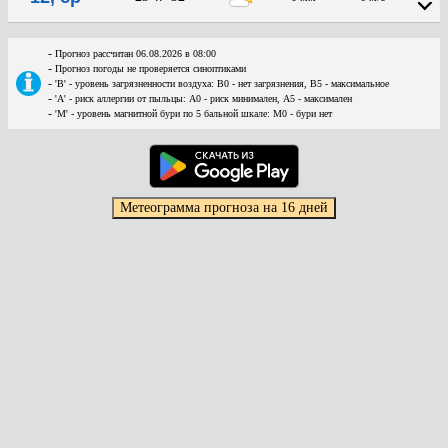
-
Прогноз рассчитан 06.08.2026 в 08:00
-
Прогноз погоды не проверяется синоптиками
-
'В' - уровень загрязненности воздуха: В0 - нет загрязнения, В5 - максимальное
-
'А' - риск аллергии от пыльцы: А0 - риск минимален, А5 - максимален
-
'М' - уровень магнитной бури по 5 бальной шкале: М0 - бури нет