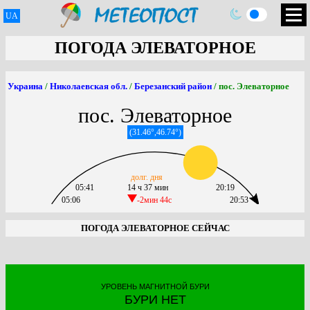
UA
ПОГОДА ЭЛЕВАТОРНОЕ
Украина
/
Николаевская обл.
/
Березанский район
/ пос. Элеваторное
пос. Элеваторное
(31.46°,46.74°)
долг. дня
05:41
14 ч 37 мин
20:19
05:06
-2мин 44c
20:53
ПОГОДА ЭЛЕВАТОРНОЕ СЕЙЧАС
УРОВЕНЬ МАГНИТНОЙ БУРИ
БУРИ НЕТ