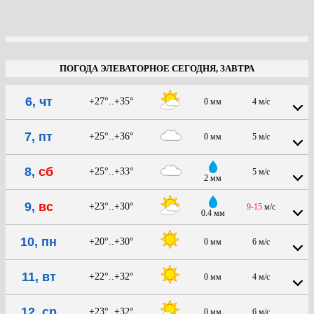
ПОГОДА ЭЛЕВАТОРНОЕ СЕГОДНЯ, ЗАВТРА
6, чт
+27°..+35°
0 мм
4 м/с
7, пт
+25°..+36°
0 мм
5 м/с
8,
сб
+25°..+33°
5 м/с
2 мм
9,
вс
+23°..+30°
9-15
м/с
0.4 мм
10, пн
+20°..+30°
0 мм
6 м/с
11, вт
+22°..+32°
0 мм
4 м/с
12, ср
+23°..+32°
0 мм
6 м/с