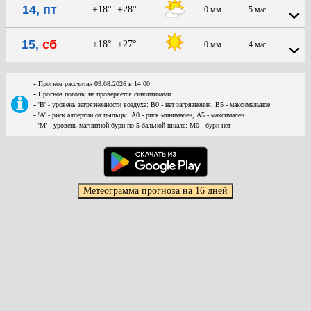
14, пт
+18°..+28°
0 мм
5 м/с
15,
сб
+18°..+27°
0 мм
4 м/с
-
Прогноз рассчитан 09.08.2026 в 14:00
-
Прогноз погоды не проверяется синоптиками
-
'В' - уровень загрязненности воздуха: В0 - нет загрязнения, В5 - максимальное
-
'А' - риск аллергии от пыльцы: А0 - риск минимален, А5 - максимален
-
'М' - уровень магнитной бури по 5 бальной шкале: М0 - бури нет