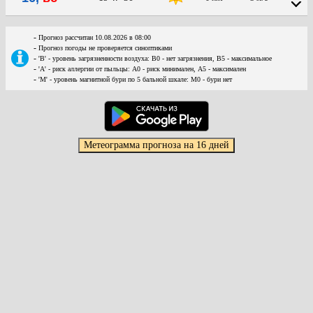
-
Прогноз рассчитан 10.08.2026 в 08:00
-
Прогноз погоды не проверяется синоптиками
-
'В' - уровень загрязненности воздуха: В0 - нет загрязнения, В5 - максимальное
-
'А' - риск аллергии от пыльцы: А0 - риск минимален, А5 - максимален
-
'М' - уровень магнитной бури по 5 бальной шкале: М0 - бури нет