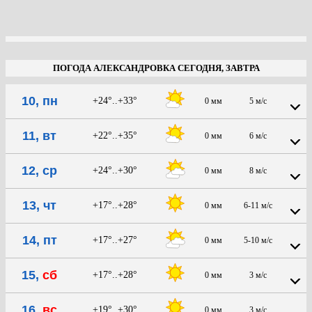
ПОГОДА АЛЕКСАНДРОВКА СЕГОДНЯ, ЗАВТРА
10, пн
+24°..+33°
0 мм
5 м/с
11, вт
+22°..+35°
0 мм
6 м/с
12, ср
+24°..+30°
0 мм
8 м/с
13, чт
+17°..+28°
0 мм
6-11 м/с
14, пт
+17°..+27°
0 мм
5-10 м/с
15,
сб
+17°..+28°
0 мм
3 м/с
16,
вс
+19°..+30°
0 мм
3 м/с