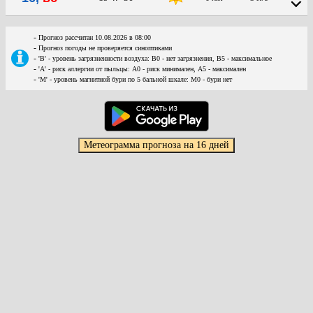
-
Прогноз рассчитан 10.08.2026 в 08:00
-
Прогноз погоды не проверяется синоптиками
-
'В' - уровень загрязненности воздуха: В0 - нет загрязнения, В5 - максимальное
-
'А' - риск аллергии от пыльцы: А0 - риск минимален, А5 - максимален
-
'М' - уровень магнитной бури по 5 бальной шкале: М0 - бури нет