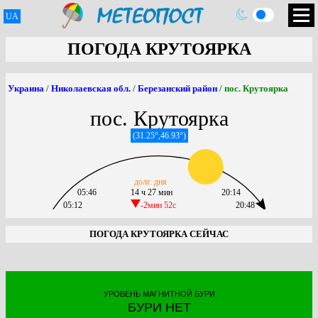
UA
ПОГОДА КРУТОЯРКА
Украина
/
Николаевская обл.
/
Березанский район
/ пос. Крутоярка
пос. Крутоярка
(31.25°,46.93°)
долг. дня
05:46
14 ч 27 мин
20:14
05:12
-2мин 52c
20:48
ПОГОДА КРУТОЯРКА СЕЙЧАС
УРОВЕНЬ МАГНИТНОЙ БУРИ
БУРИ НЕТ