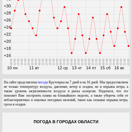
+30
+28
+26
+24
+22
+20
+18
+16
09:00
12:00
15:00
18:00
21:00
00:00
03:00
06:00
09:00
12:00
15:00
18:00
21:00
03:00
09:00
15:00
21:00
03:00
09:00
15:00
21:00
03:00
09:00
15:00
21:00
03:00
09:00
15:00
21:00
03:00
09:00
15:00
21:00
03:00
10 пн
11 вт
12 ср
13 чт
14 пт
15 сб
16 вс
На сайте представлена
погода
Крутоярка на 7 дней и на 16 дней. Мы предоставляем
не только температуру воздуха, давление, ветер и осадки, но и порывы ветра, а
также уровень загрязненности воздуха и риска аллергии. Надеемся, что это
поможет Вам построить планы на ближайшую неделю, а также уберечь себя от
неблагоприятных и опасных погодных явлений, таких как сильные порывы ветра,
гроза и осадки.
ПОГОДА В ГОРОДАХ ОБЛАСТИ