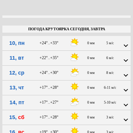
ПОГОДА КРУТОЯРКА СЕГОДНЯ, ЗАВТРА
10, пн
+24°..+33°
0 мм
5 м/с
11, вт
+22°..+35°
0 мм
6 м/с
12, ср
+24°..+30°
0 мм
8 м/с
13, чт
+17°..+28°
0 мм
6-11 м/с
14, пт
+17°..+27°
0 мм
5-10 м/с
15,
сб
+17°..+28°
0 мм
3 м/с
16,
вс
+19°..+30°
0 мм
3 м/с