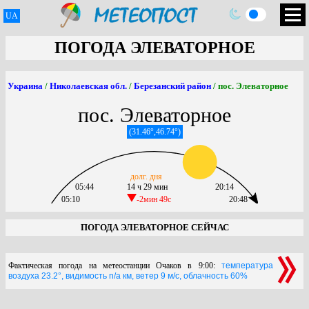
UA
ПОГОДА ЭЛЕВАТОРНОЕ
Украина
/
Николаевская обл.
/
Березанский район
/ пос. Элеваторное
пос. Элеваторное
(31.46°,46.74°)
долг. дня
05:44
14 ч 29 мин
20:14
05:10
-2мин 49c
20:48
ПОГОДА ЭЛЕВАТОРНОЕ СЕЙЧАС
Фактическая погода на метеостанции Очаков в 9:00:
температура
воздуха 23.2°, видимость n/a км, ветер 9 м/с, облачность 60%