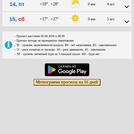
14, пт
+18°..+28°
0 мм
4 м/с
15,
сб
+17°..+27°
0 мм
5 м/с
-
Прогноз рассчитан 09.08.2026 в 08:00
-
Прогноз погоды не проверяется синоптиками
-
'В' - уровень загрязненности воздуха: В0 - нет загрязнения, В5 - максимальное
-
'А' - риск аллергии от пыльцы: А0 - риск минимален, А5 - максимален
-
'М' - уровень магнитной бури по 5 бальной шкале: М0 - бури нет