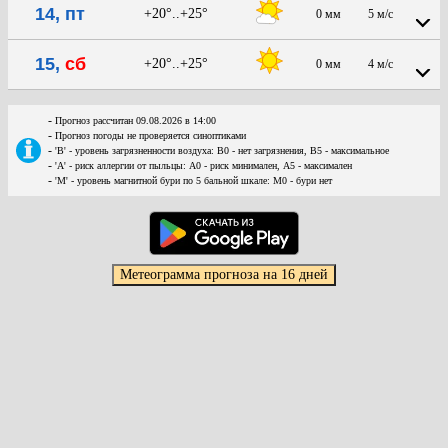
14, пт
+20°..+25°
0 мм
5 м/с
15,
сб
+20°..+25°
0 мм
4 м/с
-
Прогноз рассчитан 09.08.2026 в 14:00
-
Прогноз погоды не проверяется синоптиками
-
'В' - уровень загрязненности воздуха: В0 - нет загрязнения, В5 - максимальное
-
'А' - риск аллергии от пыльцы: А0 - риск минимален, А5 - максимален
-
'М' - уровень магнитной бури по 5 бальной шкале: М0 - бури нет