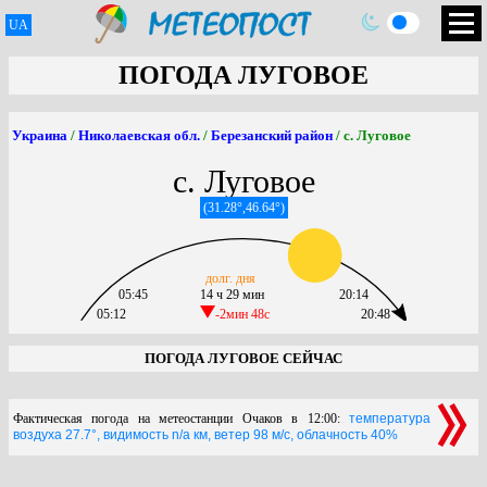
UA
ПОГОДА ЛУГОВОЕ
Украина
/
Николаевская обл.
/
Березанский район
/ с. Луговое
с. Луговое
(31.28°,46.64°)
долг. дня
05:45
14 ч 29 мин
20:14
05:12
-2мин 48c
20:48
ПОГОДА ЛУГОВОЕ СЕЙЧАС
Фактическая погода на метеостанции Очаков в 12:00:
температура
воздуха 27.7°, видимость n/a км, ветер 98 м/с, облачность 40%