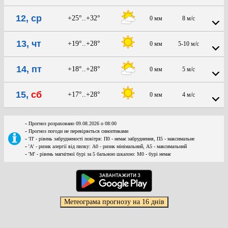
12, ср
+25°..+32°
0 мм
8 м/с
13, чт
+19°..+28°
0 мм
5-10 м/с
14, пт
+18°..+28°
0 мм
5 м/с
15,
сб
+17°..+28°
0 мм
4 м/с
-
Прогноз розраховано 09.08.2026 о 08:00
-
Прогноз погоди не перевіряється синоптиками
-
'П' - рівень забрудненості повітря: П0 - немає забруднення, П5 - максимальне
-
'А' - ризик алергії від пилку: А0 - ризик мінімальний, А5 - максимальний
-
'М' - рівень магнітної бурі за 5 бальною шкалою: M0 - бурі немає