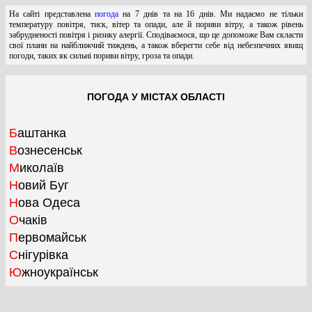
На сайті представлена
погода
на 7 днів та на 16 днів. Ми надаємо не тільки
температуру повітря, тиск, вітер та опади, але й пориви вітру, а також рівень
забрудненості повітря і ризику алергії. Сподіваємося, що це допоможе Вам скласти
свої плани на найближчий тиждень, а також вберегти себе від небезпечних явищ
погоди, таких як сильні пориви вітру, гроза та опади.
ПОГОДА У МІСТАХ ОБЛАСТІ
Баштанка
Вознесенськ
Миколаїв
Новий Буг
Нова Одеса
Очаків
Первомайськ
Снігурівка
Южноукраїнськ