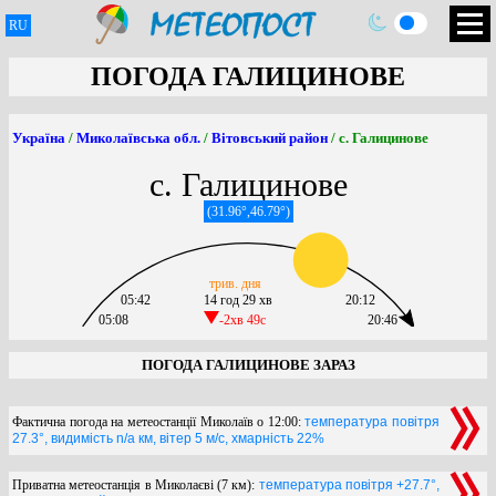
RU
ПОГОДА ГАЛИЦИНОВЕ
Україна
/
Миколаївська обл.
/
Вітовський район
/ с. Галицинове
с. Галицинове
(31.96°,46.79°)
трив. дня
05:42
14 год 29 хв
20:12
05:08
-2хв 49c
20:46
ПОГОДА ГАЛИЦИНОВЕ ЗАРАЗ
Фактична погода на метеостанції Миколаїв о 12:00:
температура повітря
27.3°, видимість n/a км, вітер 5 м/с, хмарність 22%
Приватна метеостанція в Миколаєві (7 км):
температура повітря +27.7°,