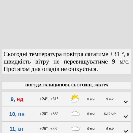
Сьогодні температура повітря сягатиме +31 °, а
швидкість вітру не перевищуватиме 9 м/с.
Протягом дня опадів не очікується.
ПОГОДА ГАЛИЦИНОВЕ СЬОГОДНІ, ЗАВТРА
9,
нд
+24°..+31°
0 мм
9 м/с
10, пн
+20°..+33°
0 мм
6-12 м/с
11, вт
+26°..+33°
0 мм
6 м/с