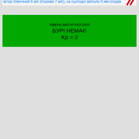
вітер північний 6 м/с (пориви 7 м/с), за сьогодні випало 0 мм опадів
РІВЕНЬ МАГНІТНОЇ БУРІ
БУРІ НЕМАЄ
Kp = 2