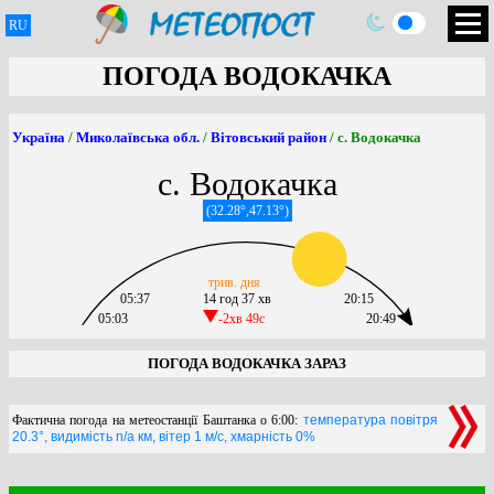
RU
ПОГОДА ВОДОКАЧКА
Україна
/
Миколаївська обл.
/
Вітовський район
/ с. Водокачка
с. Водокачка
(32.28°,47.13°)
трив. дня
05:37
14 год 37 хв
20:15
05:03
-2хв 49c
20:49
ПОГОДА ВОДОКАЧКА ЗАРАЗ
Фактична погода на метеостанції Баштанка о 6:00:
температура повітря
20.3°, видимість n/a км, вітер 1 м/с, хмарність 0%