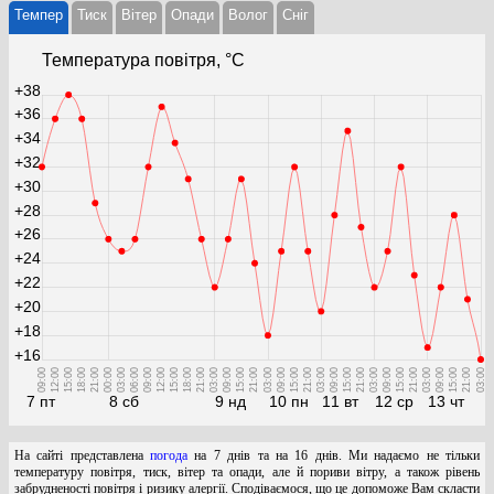
Темпер
Тиск
Вітер
Опади
Волог
Cніг
Температура повітря, °С
+38
+36
+34
+32
+30
+28
+26
+24
+22
+20
+18
+16
09:00
12:00
15:00
18:00
21:00
00:00
03:00
06:00
09:00
12:00
15:00
18:00
21:00
03:00
09:00
15:00
21:00
03:00
09:00
15:00
21:00
03:00
09:00
15:00
21:00
03:00
09:00
15:00
21:00
03:00
09:00
15:00
21:00
03:00
7 пт
8 сб
9 нд
10 пн
11 вт
12 ср
13 чт
На сайті представлена
погода
на 7 днів та на 16 днів. Ми надаємо не тільки
температуру повітря, тиск, вітер та опади, але й пориви вітру, а також рівень
забрудненості повітря і ризику алергії. Сподіваємося, що це допоможе Вам скласти