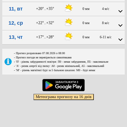
11, вт
+20°..+35°
0 мм
4 м/с
12, ср
+22°..+32°
0 мм
8 м/с
13, чт
+17°..+28°
0 мм
6-11 м/с
-
Прогноз розраховано 07.08.2026 о 08:00
-
Прогноз погоди не перевіряється синоптиками
-
'П' - рівень забрудненості повітря: П0 - немає забруднення, П5 - максимальне
-
'А' - ризик алергії від пилку: А0 - ризик мінімальний, А5 - максимальний
-
'М' - рівень магнітної бурі за 5 бальною шкалою: M0 - бурі немає