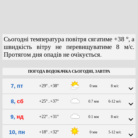
Сьогодні температура повітря сягатиме +38 °, а
швидкість вітру не перевищуватиме 8 м/с.
Протягом дня опадів не очікується.
ПОГОДА ВОДОКАЧКА СЬОГОДНІ, ЗАВТРА
7, пт
+29°..+38°
0 мм
8 м/с
8,
сб
+25°..+37°
0.7 мм
6-12 м/с
9,
нд
+22°..+31°
0.1 мм
8 м/с
10, пн
+18°..+32°
0 мм
5-12 м/с