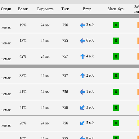
За
Опади
Волог.
Видимість
Тиск
Вітер
Магн. бурі
по
3 м/с
19%
24 км
756
0
немає
6 м/с
18%
24 км
755
0
немає
4 м/с
42%
24 км
757
0
немає
2 м/с
38%
24 км
757
0
немає
1 м/с
41%
24 км
756
0
немає
3 м/с
41%
24 км
756
0
немає
5 м/с
26%
24 км
756
0
немає
8 м/с
19%
24 км
755
0