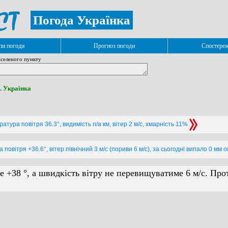
Погода Українка
и погоди
Прогноз погоди
Спостере
селеного пункту
с. Українка
атура повітря 36.3°, видимість n/a км, вітер 2 м/с, хмарність 11%
повітря +36.6°, вітер північний 3 м/с (пориви 6 м/с), за сьогодні випало 0 мм 
е +38 °, а швидкість вітру не перевищуватиме 6 м/с. Про