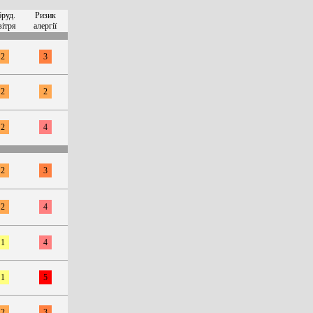
бруд.
Ризик
вітря
алергії
2
3
2
2
2
4
2
3
2
4
1
4
1
5
2
3