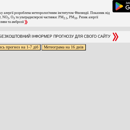
ку алергії розроблена метеорологічним інститутом Фінляндії. Показник від
O, NO
, O
та ультрадисперсні частинки: PM
, PM
. Ризик алергії
2
3
2.5
10
оливи та амброзії
ЕЗКОШТОВНИЙ ІНФОРМЕР ПРОГНОЗУ ДЛЯ СВОГО САЙТУ