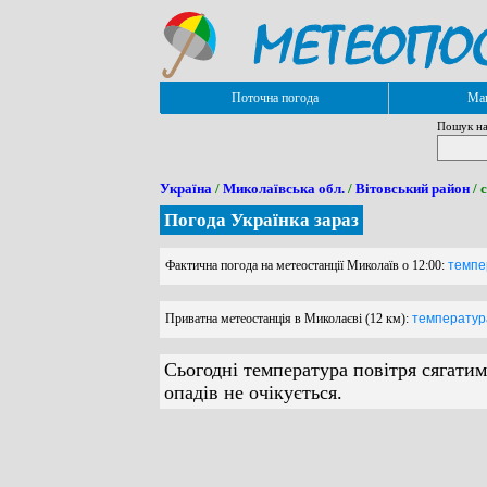
Поточна погода
Мап
Пошук на
Україна
/
Миколаївська обл.
/
Вітовський район
/ 
Погода Українка зараз
Фактична погода на метеостанції Миколаїв о 12:00:
темпер
Приватна метеостанція в Миколаєві (12 км):
температура 
Сьогодні температура повітря сягатим
опадів не очікується.