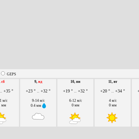
GEPS
,
сб
9,
нд
10, пн
11, вт
.. +35 °
+23 ° .. +32 °
+19 ° .. +32 °
+20 ° .. +34 °
1 м/с
9-14 м/с
6-12 м/с
4 м/с
1 мм
0 мм
0 мм
0.4 мм