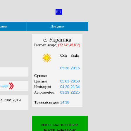
RU
ження
Довідник
с. Українка
Географ. коорд.
(32.14°,46.83°)
Схід
Захід
05:38
20:16
Сутінки
Цивільні
05:03
20:50
опадів
Навігаційні
04:20
21:34
Астрономічні
03:29
22:25
тягом дня
Тривалість дня
14:38
РІВЕНЬ МАГНІТНОЇ БУРІ
БУРІ НЕМАЄ