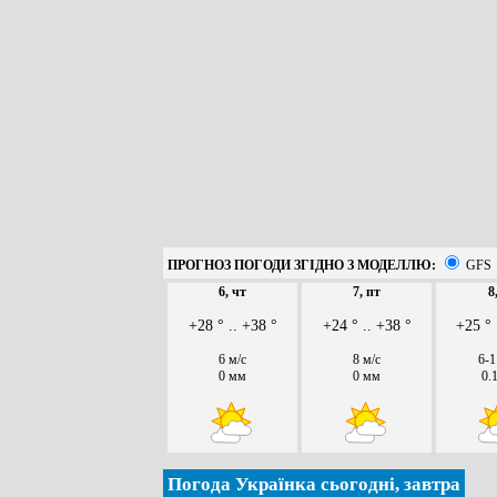
ПРОГНОЗ ПОГОДИ ЗГІДНО З МОДЕЛЛЮ:
GFS
6, чт
7, пт
8
+28 ° .. +38 °
+24 ° .. +38 °
+25 ° 
6 м/с
8 м/с
6-1
0 мм
0 мм
0.
Погода Українка сьогодні, завтра