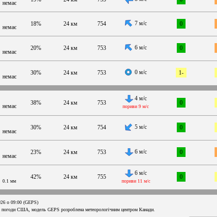
немає
7 м/с
18%
24 км
754
0
немає
6 м/с
20%
24 км
753
0
немає
0 м/с
30%
24 км
753
1-
немає
4 м/с
38%
24 км
753
0
немає
пориви 9 м/с
5 м/с
30%
24 км
754
0
немає
6 м/с
23%
24 км
753
0
немає
6 м/с
42%
24 км
755
0
0.1 мм
пориви 11 м/с
026 о 09:00 (GEPS)
 погоди США, модель GEPS розроблена метеорологічним центром Канади.