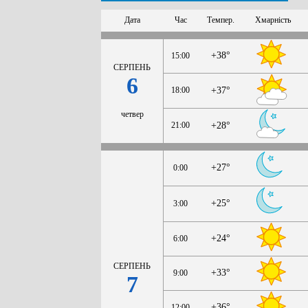
Дата
Час
Темпер.
Хмарність
+38°
15:00
СЕРПЕНЬ
6
18:00
+37°
четвер
21:00
+28°
+27°
0:00
+25°
3:00
+24°
6:00
СЕРПЕНЬ
+33°
9:00
7
+36°
12:00