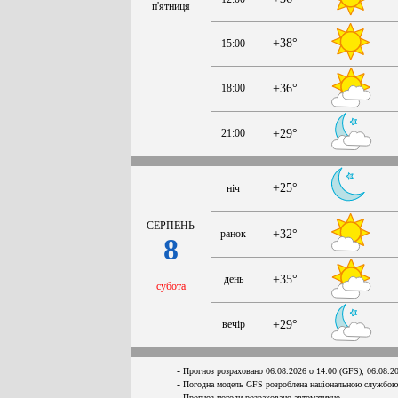
п'ятниця
+38°
15:00
18:00
+36°
21:00
+29°
+25°
ніч
СЕРПЕНЬ
ранок
+32°
8
день
+35°
субота
вечір
+29°
-
Прогноз розраховано 06.08.2026 о 14:00 (GFS), 06.08.2
-
Погодна модель GFS розроблена національною службою
-
Прогноз погоди розраховано автоматично