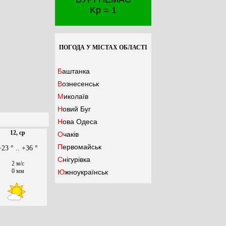
Kp = 1
ПОГОДА У МІСТАХ ОБЛАСТІ
Баштанка
Вознесенськ
Миколаїв
Новий Буг
Нова Одеса
12, ср
Очаків
Первомайськ
+23 ° .. +36 °
Снігурівка
2 м/с
0 мм
Южноукраїнськ