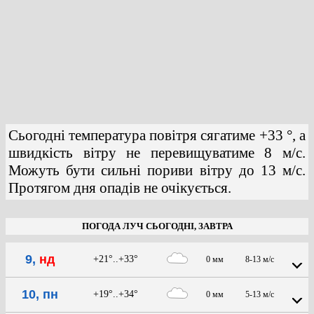
Сьогодні температура повітря сягатиме +33 °, а
швидкість вітру не перевищуватиме 8 м/с.
Можуть бути сильні пориви вітру до 13 м/с.
Протягом дня опадів не очікується.
ПОГОДА ЛУЧ СЬОГОДНІ, ЗАВТРА
9,
нд
+21°..+33°
0 мм
8-13 м/с
10, пн
+19°..+34°
0 мм
5-13 м/с