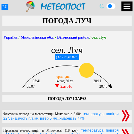
RU
ПОГОДА ЛУЧ
Україна
/
Миколаївська обл.
/
Вітовський район
/ сел. Луч
сел. Луч
(32.22°,46.82°)
трив. дня
05:41
14 год 30 хв
20:11
05:07
-2хв 51c
20:45
ПОГОДА ЛУЧ ЗАРАЗ
Фактична погода на метеостанції Миколаїв о 3:00:
температура повітря
22°, видимість n/a км, вітер 5 м/с, хмарність 77%
Приватна метеостанція в Миколаєві (18 км):
температура повітря