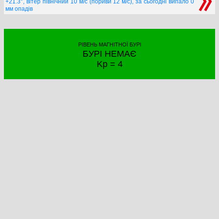
+21.3°, вітер північний 10 м/с (пориви 12 м/с), за сьогодні випало 0
мм опадів
РІВЕНЬ МАГНІТНОЇ БУРІ
БУРІ НЕМАЄ
Kp = 4