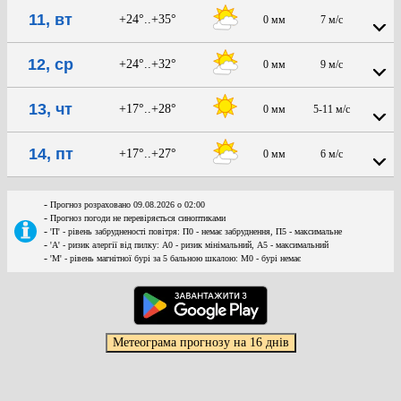
11, вт
+24°..+35°
0 мм
7 м/с
12, ср
+24°..+32°
0 мм
9 м/с
13, чт
+17°..+28°
0 мм
5-11 м/с
14, пт
+17°..+27°
0 мм
6 м/с
-
Прогноз розраховано 09.08.2026 о 02:00
-
Прогноз погоди не перевіряється синоптиками
-
'П' - рівень забрудненості повітря: П0 - немає забруднення, П5 - максимальне
-
'А' - ризик алергії від пилку: А0 - ризик мінімальний, А5 - максимальний
-
'М' - рівень магнітної бурі за 5 бальною шкалою: M0 - бурі немає