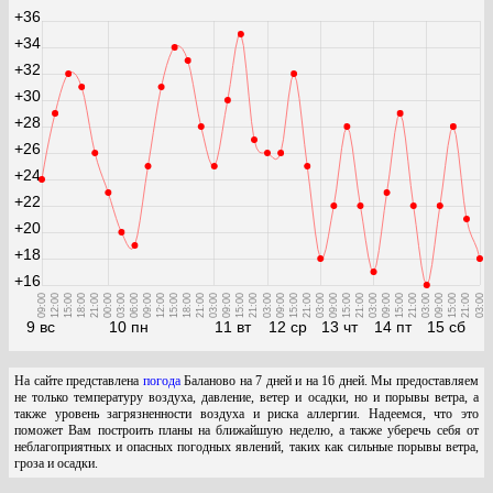
+36
+34
+32
+30
+28
+26
+24
+22
+20
+18
+16
09:00
12:00
15:00
18:00
21:00
00:00
03:00
06:00
09:00
12:00
15:00
18:00
21:00
03:00
09:00
15:00
21:00
03:00
09:00
15:00
21:00
03:00
09:00
15:00
21:00
03:00
09:00
15:00
21:00
03:00
09:00
15:00
21:00
03:00
9 вс
10 пн
11 вт
12 ср
13 чт
14 пт
15 сб
На сайте представлена
погода
Баланово на 7 дней и на 16 дней. Мы предоставляем
не только температуру воздуха, давление, ветер и осадки, но и порывы ветра, а
также уровень загрязненности воздуха и риска аллергии. Надеемся, что это
поможет Вам построить планы на ближайшую неделю, а также уберечь себя от
неблагоприятных и опасных погодных явлений, таких как сильные порывы ветра,
гроза и осадки.