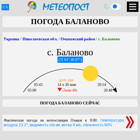
UA
ПОГОДА БАЛАНОВО
Украина
/
Николаевская обл.
/
Очаковский район
/ с. Баланово
с. Баланово
(31.61°,46.87°)
долг. дня
05:43
14 ч 30 мин
20:14
05:09
-2мин 49c
20:48
ПОГОДА БАЛАНОВО СЕЙЧАС
Фактическая погода на метеостанции Очаков в 9:00:
температура
воздуха 23.2°, видимость n/a км, ветер 9 м/с, облачность 60%