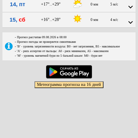
14, пт
+17°..+29°
0 мм
5 м/с
15,
сб
+16°..+28°
0 мм
4 м/с
-
Прогноз рассчитан 09.08.2026 в 08:00
-
Прогноз погоды не проверяется синоптиками
-
'В' - уровень загрязненности воздуха: В0 - нет загрязнения, В5 - максимальное
-
'А' - риск аллергии от пыльцы: А0 - риск минимален, А5 - максимален
-
'М' - уровень магнитной бури по 5 бальной шкале: М0 - бури нет