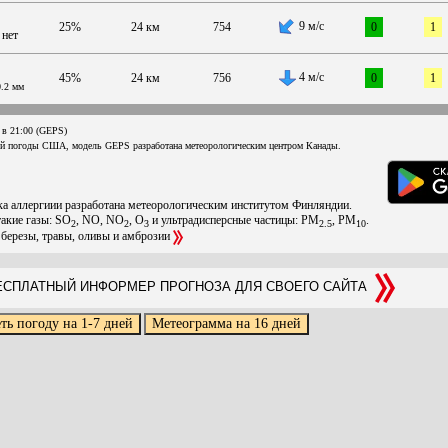
9 м/с
25%
24 км
754
0
1
нет
4 м/с
45%
24 км
756
0
1
0.2 мм
 в 21:00 (GEPS)
ой погоды США, модель GEPS разработана метеорологическим центром Канады.
ска аллергиии разработана метеорологическим институтом Финляндии.
такие газы: SO
, NO, NO
, O
и ультрадисперсные частицы: PM
, PM
.
2
2
3
2.5
10
 березы, травы, оливы и амброзии
СПЛАТНЫЙ ИНФОРМЕР ПРОГНОЗА ДЛЯ СВОЕГО САЙТА