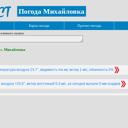
Погода Михайловка
Карты погоды
Прогноз погоды
селенного пункта
 с. Михайловка
пература воздуха 23.7°, видимость n/a км, ветер 1 м/с, облачность 0%
воздуха +25.6°, ветер восточный 0.3 м/с, за сегодня выпало 0 мм осадков