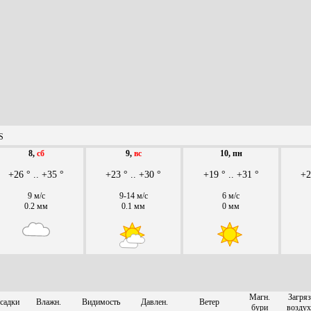
S
8,
сб
9,
вс
10, пн
+26 ° .. +35 °
+23 ° .. +30 °
+19 ° .. +31 °
+2
9 м/с
9-14 м/с
6 м/с
0.2 мм
0.1 мм
0 мм
Магн.
Загряз
садки
Влажн.
Видимость
Давлен.
Ветер
бури
воздух