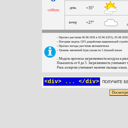
день
+35°
суббота
вечер
+27°
-
Прогноз рассчитан 06.08.2026 в 02:00 (GFS), 05.08.2026
-
Погодная модель GFS разработана национальной служб
-
Прогноз погоды рассчитан автоматически
-
Уровень магнитной бури указан по 5 бальной шкале
- Модель прогноза загрязненности воздуха и ри
Показатель от 0 до 5. Загрязненность учитывает 
Риск аллергии учитывает наличие пыльцы ольхи,
<div> ... </div>
ПОЛУЧИТЕ БЕ