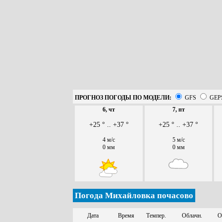
ПРОГНОЗ ПОГОДЫ ПО МОДЕЛИ:
GFS
GEP
6, чт
7, пт
+25 ° .. +37 °
+25 ° .. +37 °
4 м/с
5 м/с
0 мм
0 мм
Погода Михайловка почасово
Дата
Время
Темпер.
Облачн.
О