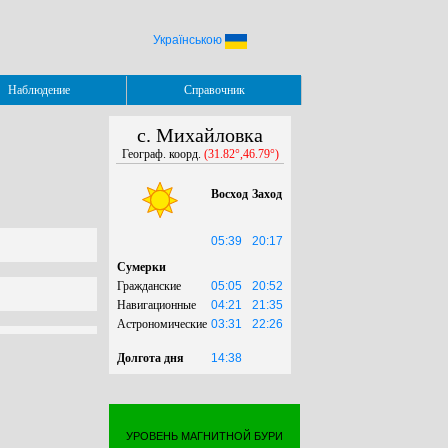
Українською
Наблюдение
Справочник
с. Михайловка
Географ. коорд.
(31.82°,46.79°)
Восход
Заход
05:39
20:17
Сумерки
Гражданские
05:05
20:52
Навигационные
04:21
21:35
Астрономические
03:31
22:26
Долгота дня
14:38
УРОВЕНЬ МАГНИТНОЙ БУРИ