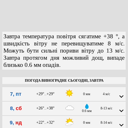
Завтра температура повітря сягатиме +38 °, а
швидкість вітру не перевищуватиме 8 м/с.
Можуть бути сильні пориви вітру до 13 м/с.
Завтра протягом дня можливий дощ, випаде
близько 0.6 мм опадів.
ПОГОДА ВИНОГРАДНЕ СЬОГОДНІ, ЗАВТРА
7, пт
+29°..+29°
0 мм
4 м/с
8,
сб
+26°..+38°
8-13 м/с
0.6 мм
9,
нд
+22°..+32°
0 мм
8-14 м/с