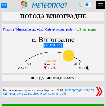
RU
ПОГОДА ВИНОГРАДНЕ
Україна
/
Миколаївська обл.
/
Снігурівський район
/ с. Виноградне
с. Виноградне
(32.68°,46.97°)
трив. дня
05:38
14 год 33 хв
20:11
05:03
-2хв 49c
20:45
ПОГОДА ВИНОГРАДНЕ ЗАРАЗ
Фактична погода на метеостанції Херсон о 21:00:
температура повітря
+28°, видимість 10 км, вітер 0 м/с, хмарність 0%