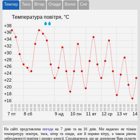
Темпер
Тиск
Вітер
Опади
Волог
Cніг
Температура повітря, °С
+38
+36
+34
+32
+30
+28
+26
+24
+22
+20
+18
+16
15:00
18:00
21:00
00:00
03:00
06:00
09:00
12:00
15:00
18:00
21:00
03:00
09:00
15:00
21:00
03:00
09:00
15:00
21:00
03:00
09:00
15:00
21:00
03:00
09:00
15:00
21:00
03:00
09:00
15:00
21:00
03:00
09:00
7 пт
8 сб
9 нд
10 пн
11 вт
12 ср
13 чт
14 
На сайті представлена
погода
на 7 днів та на 16 днів. Ми надаємо не тільки
температуру повітря, тиск, вітер та опади, але й пориви вітру, а також рівень
забрудненості повітря і ризику алергії. Сподіваємося, що це допоможе Вам скласти