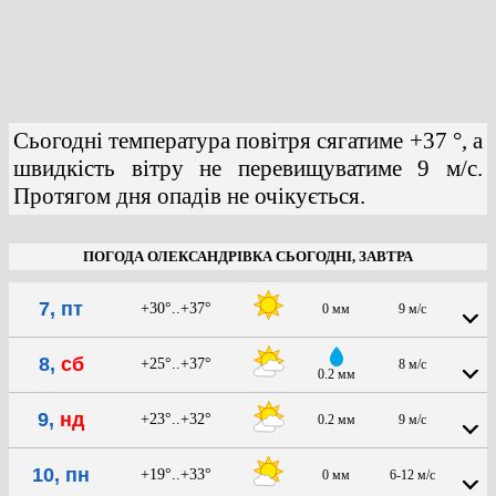
Сьогодні температура повітря сягатиме +37 °, а
швидкість вітру не перевищуватиме 9 м/с.
Протягом дня опадів не очікується.
ПОГОДА ОЛЕКСАНДРІВКА СЬОГОДНІ, ЗАВТРА
7, пт
+30°..+37°
0 мм
9 м/с
8,
сб
+25°..+37°
8 м/с
0.2 мм
9,
нд
+23°..+32°
0.2 мм
9 м/с
10, пн
+19°..+33°
0 мм
6-12 м/с