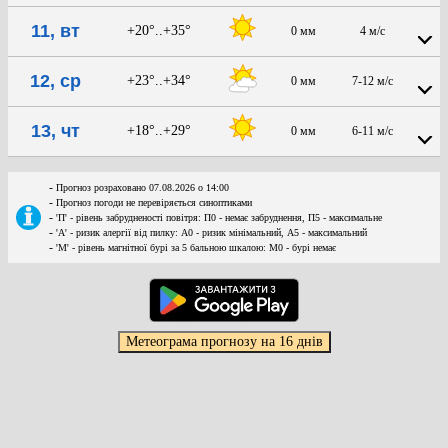
11, вт
+20°..+35°
0 мм
4 м/с
12, ср
+23°..+34°
0 мм
7-12 м/с
13, чт
+18°..+29°
0 мм
6-11 м/с
-
Прогноз розраховано 07.08.2026 о 14:00
-
Прогноз погоди не перевіряється синоптиками
-
'П' - рівень забрудненості повітря: П0 - немає забруднення, П5 - максимальне
-
'А' - ризик алергії від пилку: А0 - ризик мінімальний, А5 - максимальний
-
'М' - рівень магнітної бурі за 5 бальною шкалою: M0 - бурі немає