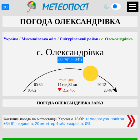
RU
ПОГОДА ОЛЕКСАНДРІВКА
Україна
/
Миколаївська обл.
/
Снігурівський район
/ с. Олександрівка
с. Олександрівка
(32.76°,46.84°)
трив. дня
05:36
14 год 35 хв
20:12
05:02
-2хв 46c
20:46
ПОГОДА ОЛЕКСАНДРІВКА ЗАРАЗ
Фактична погода на метеостанції Херсон о 18:00:
температура повітря
+34.8°, видимість 20 км, вітер 4 м/с, хмарність 0%