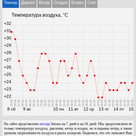
Темпер
Давлен
Ветер
Осадки
Влажн
Cнег
Температура воздуха, °С
+32
+31
+30
+29
+28
+27
+26
+25
+24
+23
+22
15:00
18:00
21:00
00:00
03:00
06:00
09:00
12:00
15:00
18:00
21:00
03:00
09:00
15:00
21:00
03:00
09:00
15:00
21:00
03:00
09:00
15:00
21:00
03:00
09:00
15:00
21:00
03:00
09:00
15:00
21:00
03:00
09:00
8 сб
9 вс
10 пн
11 вт
12 ср
13 чт
14 пт
15 
На сайте представлена
погода
Затока на 7 дней и на 16 дней. Мы предоставляем не
только температуру воздуха, давление, ветер и осадки, но и порывы ветра, а также
уровень загрязненности воздуха и риска аллергии. Надеемся, что это поможет Вам