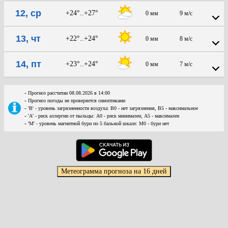
12, ср
+24°..+27°
0 мм
9 м/с
13, чт
+22°..+24°
0 мм
8 м/с
14, пт
+23°..+24°
0 мм
7 м/с
-
Прогноз рассчитан 08.08.2026 в 14:00
-
Прогноз погоды не проверяется синоптиками
-
'В' - уровень загрязненности воздуха: В0 - нет загрязнения, В5 - максимальное
-
'А' - риск аллергии от пыльцы: А0 - риск минимален, А5 - максимален
-
'М' - уровень магнитной бури по 5 бальной шкале: М0 - бури нет