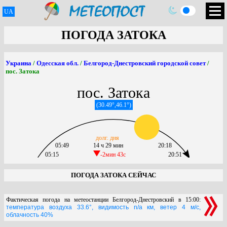
UA
ПОГОДА ЗАТОКА
Украина
/
Одесская обл.
/
Белгород-Днестровский городской совет
/
пос. Затока
пос. Затока
(30.49°,46.1°)
долг. дня
05:49
14 ч 29 мин
20:18
05:15
-2мин 43c
20:51
ПОГОДА ЗАТОКА СЕЙЧАС
Фактическая погода на метеостанции Белгород-Днестровский в 15:00:
температура воздуха 33.6°, видимость n/a км, ветер 4 м/с,
облачность 40%