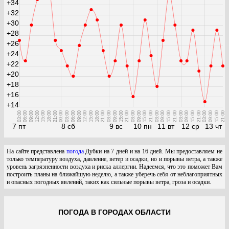
+34
+32
+30
+28
+26
+24
+22
+20
+18
+16
+14
03:00
06:00
09:00
12:00
15:00
18:00
21:00
00:00
03:00
06:00
09:00
12:00
15:00
18:00
21:00
03:00
09:00
15:00
21:00
03:00
09:00
15:00
21:00
03:00
09:00
15:00
21:00
03:00
09:00
15:00
21:00
03:00
09:00
15:00
21:00
7 пт
8 сб
9 вс
10 пн
11 вт
12 ср
13 чт
На сайте представлена
погода
Дубки на 7 дней и на 16 дней. Мы предоставляем не
только температуру воздуха, давление, ветер и осадки, но и порывы ветра, а также
уровень загрязненности воздуха и риска аллергии. Надеемся, что это поможет Вам
построить планы на ближайшую неделю, а также уберечь себя от неблагоприятных
и опасных погодных явлений, таких как сильные порывы ветра, гроза и осадки.
ПОГОДА В ГОРОДАХ ОБЛАСТИ