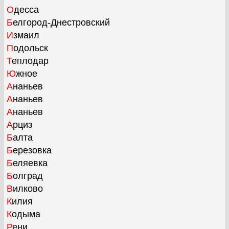
Одесса
Белгород-Днестровский
Измаил
Подольск
Теплодар
Южное
Ананьев
Ананьев
Ананьев
Арциз
Балта
Березовка
Беляевка
Болград
Вилково
Килия
Кодыма
Рени