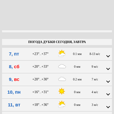
ПОГОДА ДУБКИ СЕГОДНЯ, ЗАВТРА
7, пт
+23°..+37°
0.1 мм
8-13 м/с
8,
сб
+20°..+33°
0 мм
9 м/с
9,
вс
+20°..+30°
0.2 мм
7 м/с
10, пн
+16°..+31°
0 мм
4 м/с
11, вт
+18°..+36°
0 мм
3 м/с