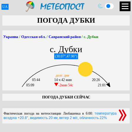
UA
ПОГОДА ДУБКИ
Украина
/
Одесская обл.
/
Савранский район
/ с. Дубки
с. Дубки
(30.07°,47.96°)
долг. дня
05:44
14 ч 42 мин
20:26
05:09
-2мин 54c
21:01
ПОГОДА ДУБКИ СЕЙЧАС
Фактическая погода на метеостанции Любашевка в 6:00:
температура
воздуха +20.8°, видимость 20 км, ветер 2 м/с, облачность 22%