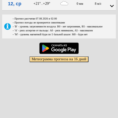
12, ср
+21°..+29°
0 мм
8 м/с
-
Прогноз рассчитан 07.08.2026 в 02:00
-
Прогноз погоды не проверяется синоптиками
-
'В' - уровень загрязненности воздуха: В0 - нет загрязнения, В5 - максимальное
-
'А' - риск аллергии от пыльцы: А0 - риск минимален, А5 - максимален
-
'М' - уровень магнитной бури по 5 бальной шкале: М0 - бури нет