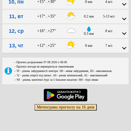
10, пн
+15°..+30°
0 мм
4 м/с
11, вт
+17°..+35°
0.2 мм
5-13 м/с
12, ср
+16°..+27°
8 м/с
0.3 мм
13, чт
+12°..+25°
0 мм
7 м/с
-
Прогноз розраховано 07.08.2026 о 08:00
-
Прогноз погоди не перевіряється синоптиками
-
'П' - рівень забрудненості повітря: П0 - немає забруднення, П5 - максимальне
-
'А' - ризик алергії від пилку: А0 - ризик мінімальний, А5 - максимальний
-
'М' - рівень магнітної бурі за 5 бальною шкалою: M0 - бурі немає