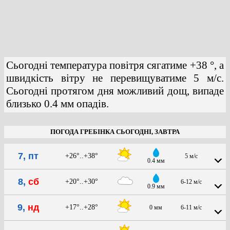
Сьогодні температура повітря сягатиме +38 °, а
швидкість вітру не перевищуватиме 5 м/с.
Сьогодні протягом дня можливий дощ, випаде
близько 0.4 мм опадів.
ПОГОДА ГРЕБІНКА СЬОГОДНІ, ЗАВТРА
7, пт
+26°..+38°
5 м/с
0.4 мм
8,
сб
+20°..+30°
6-12 м/с
0.9 мм
9,
нд
+17°..+28°
0 мм
6-11 м/с