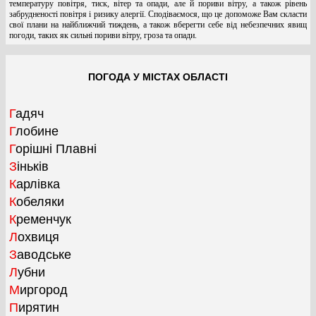
температуру повітря, тиск, вітер та опади, але й пориви вітру, а також рівень
забрудненості повітря і ризику алергії. Сподіваємося, що це допоможе Вам скласти
свої плани на найближчий тиждень, а також вберегти себе від небезпечних явищ
погоди, таких як сильні пориви вітру, гроза та опади.
ПОГОДА У МІСТАХ ОБЛАСТІ
Гадяч
Глобине
Горішні Плавні
Зіньків
Карлівка
Кобеляки
Кременчук
Лохвиця
Заводське
Лубни
Миргород
Пирятин