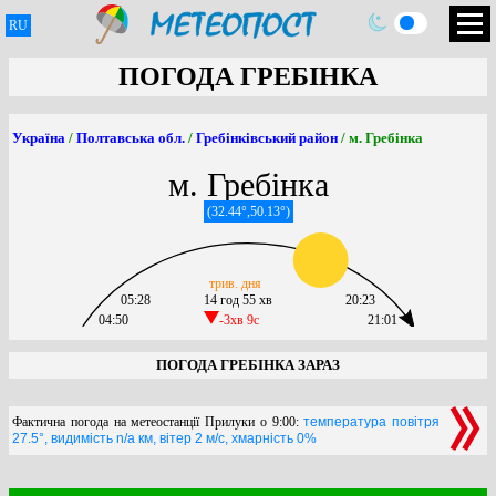
RU
ПОГОДА ГРЕБІНКА
Україна
/
Полтавська обл.
/
Гребінківський район
/ м. Гребінка
м. Гребінка
(32.44°,50.13°)
трив. дня
05:28
14 год 55 хв
20:23
04:50
-3хв 9c
21:01
ПОГОДА ГРЕБІНКА ЗАРАЗ
Фактична погода на метеостанції Прилуки о 9:00:
температура повітря
27.5°, видимість n/a км, вітер 2 м/с, хмарність 0%