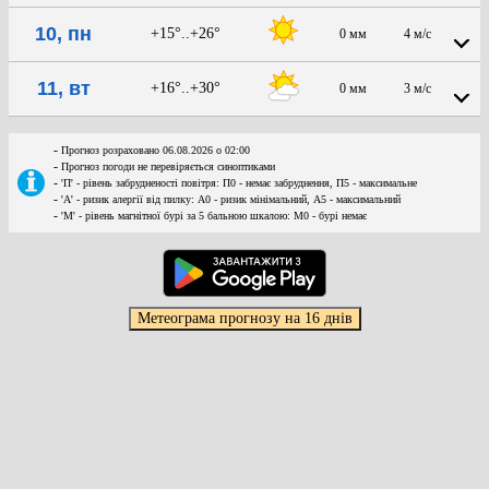
10, пн
+15°..+26°
0 мм
4 м/с
11, вт
+16°..+30°
0 мм
3 м/с
-
Прогноз розраховано 06.08.2026 о 02:00
-
Прогноз погоди не перевіряється синоптиками
-
'П' - рівень забрудненості повітря: П0 - немає забруднення, П5 - максимальне
-
'А' - ризик алергії від пилку: А0 - ризик мінімальний, А5 - максимальний
-
'М' - рівень магнітної бурі за 5 бальною шкалою: M0 - бурі немає