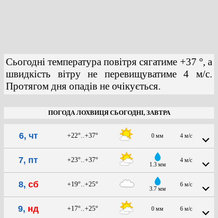
Сьогодні температура повітря сягатиме +37 °, а
швидкість вітру не перевищуватиме 4 м/с.
Протягом дня опадів не очікується.
ПОГОДА ЛОХВИЦЯ СЬОГОДНІ, ЗАВТРА
6, чт
+22°..+37°
0 мм
4 м/с
7, пт
+23°..+37°
4 м/с
1.3 мм
8,
сб
+19°..+25°
6 м/с
3.7 мм
9,
нд
+17°..+25°
0 мм
6 м/с