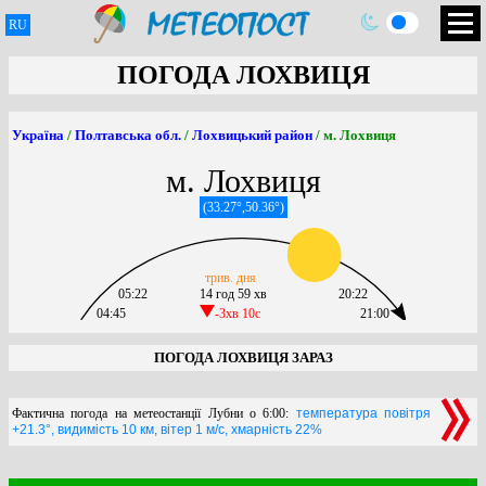
RU
ПОГОДА ЛОХВИЦЯ
Україна
/
Полтавська обл.
/
Лохвицький район
/ м. Лохвиця
м. Лохвиця
(33.27°,50.36°)
трив. дня
05:22
14 год 59 хв
20:22
04:45
-3хв 10c
21:00
ПОГОДА ЛОХВИЦЯ ЗАРАЗ
Фактична погода на метеостанції Лубни о 6:00:
температура повітря
+21.3°, видимість 10 км, вітер 1 м/с, хмарність 22%