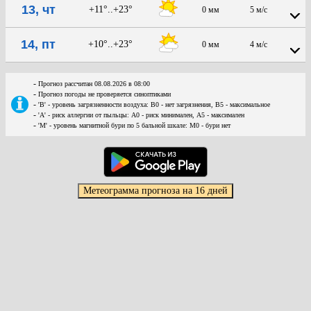
13, чт
+11°..+23°
0 мм
5 м/с
14, пт
+10°..+23°
0 мм
4 м/с
-
Прогноз рассчитан 08.08.2026 в 08:00
-
Прогноз погоды не проверяется синоптиками
-
'В' - уровень загрязненности воздуха: В0 - нет загрязнения, В5 - максимальное
-
'А' - риск аллергии от пыльцы: А0 - риск минимален, А5 - максимален
-
'М' - уровень магнитной бури по 5 бальной шкале: М0 - бури нет