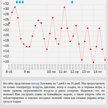
+32
+30
+28
+26
+24
+22
+20
+18
+16
+14
+12
+10
09:00
12:00
15:00
18:00
21:00
00:00
03:00
06:00
09:00
12:00
15:00
18:00
21:00
03:00
09:00
15:00
21:00
03:00
09:00
15:00
21:00
03:00
09:00
15:00
21:00
03:00
09:00
15:00
21:00
03:00
09:00
15:00
21:00
03:00
8 сб
9 вс
10 пн
11 вт
12 ср
13 чт
14 пт
На сайте представлена
погода
Залужаны на 7 дней и на 16 дней. Мы предоставляем
не только температуру воздуха, давление, ветер и осадки, но и порывы ветра, а
также уровень загрязненности воздуха и риска аллергии. Надеемся, что это
поможет Вам построить планы на ближайшую неделю, а также уберечь себя от
неблагоприятных и опасных погодных явлений, таких как сильные порывы ветра,
гроза и осадки.