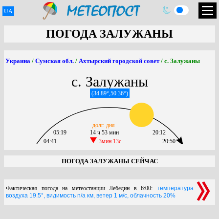
UA
ПОГОДА ЗАЛУЖАНЫ
Украина
/
Сумская обл.
/
Ахтырский городской совет
/ с. Залужаны
с. Залужаны
(34.89°,50.36°)
долг. дня
05:19
14 ч 53 мин
20:12
04:41
-3мин 13c
20:50
ПОГОДА ЗАЛУЖАНЫ СЕЙЧАС
Фактическая погода на метеостанции Лебедин в 6:00:
температура
воздуха 19.5°, видимость n/a км, ветер 1 м/с, облачность 20%