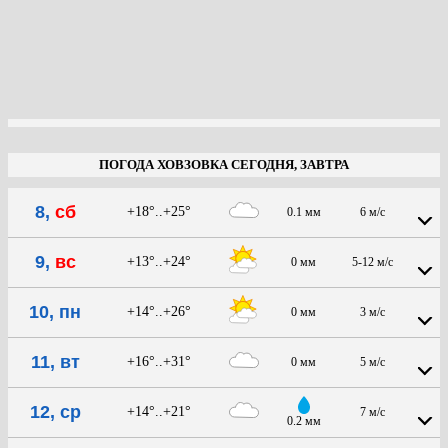
ПОГОДА ХОВЗОВКА СЕГОДНЯ, ЗАВТРА
8,
сб
+18°..+25°
0.1 мм
6 м/с
9,
вс
+13°..+24°
0 мм
5-12 м/с
10, пн
+14°..+26°
0 мм
3 м/с
11, вт
+16°..+31°
0 мм
5 м/с
12, ср
+14°..+21°
7 м/с
0.2 мм