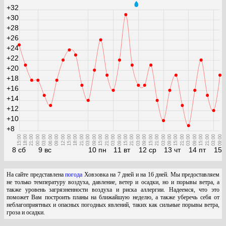
+32
+30
+28
+26
+24
+22
+20
+18
+16
+14
+12
+10
+8
15:00
18:00
21:00
00:00
03:00
06:00
09:00
12:00
15:00
18:00
21:00
03:00
09:00
15:00
21:00
03:00
09:00
15:00
21:00
03:00
09:00
15:00
21:00
03:00
09:00
15:00
21:00
03:00
09:00
15:00
21:00
03:00
09:00
8 сб
9 вс
10 пн
11 вт
12 ср
13 чт
14 пт
15 
На сайте представлена
погода
Ховзовка на 7 дней и на 16 дней. Мы предоставляем
не только температуру воздуха, давление, ветер и осадки, но и порывы ветра, а
также уровень загрязненности воздуха и риска аллергии. Надеемся, что это
поможет Вам построить планы на ближайшую неделю, а также уберечь себя от
неблагоприятных и опасных погодных явлений, таких как сильные порывы ветра,
гроза и осадки.