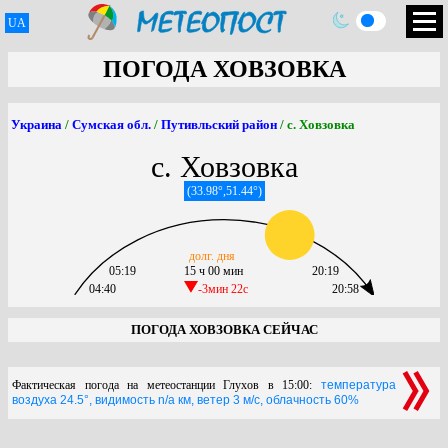
UA
ПОГОДА ХОВЗОВКА
Украина
/
Сумская обл.
/
Путивльский район
/ с. Ховзовка
с. Ховзовка
(33.98°,51.44°)
долг. дня
05:19
15 ч 00 мин
20:19
04:40
-3мин 22c
20:58
ПОГОДА ХОВЗОВКА СЕЙЧАС
Фактическая погода на метеостанции Глухов в 15:00:
температура
воздуха 24.5°, видимость n/a км, ветер 3 м/с, облачность 60%