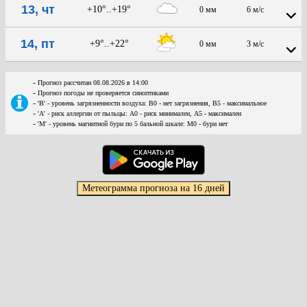
13, чт
+10°..+19°
0 мм
6 м/с
14, пт
+9°..+22°
0 мм
3 м/с
-
Прогноз рассчитан 08.08.2026 в 14:00
-
Прогноз погоды не проверяется синоптиками
-
'В' - уровень загрязненности воздуха: В0 - нет загрязнения, В5 - максимальное
-
'А' - риск аллергии от пыльцы: А0 - риск минимален, А5 - максимален
-
'М' - уровень магнитной бури по 5 бальной шкале: М0 - бури нет