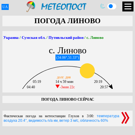
UA
ПОГОДА ЛИНОВО
Украина
/
Сумская обл.
/
Путивльский район
/ с. Линово
с. Линово
(34.06°,51.33°)
долг. дня
05:19
14 ч 59 мин
20:19
04:40
-3мин 22c
20:57
ПОГОДА ЛИНОВО СЕЙЧАС
Фактическая погода на метеостанции Глухов в 3:00:
температура
воздуха 20.4°, видимость n/a км, ветер 3 м/с, облачность 60%