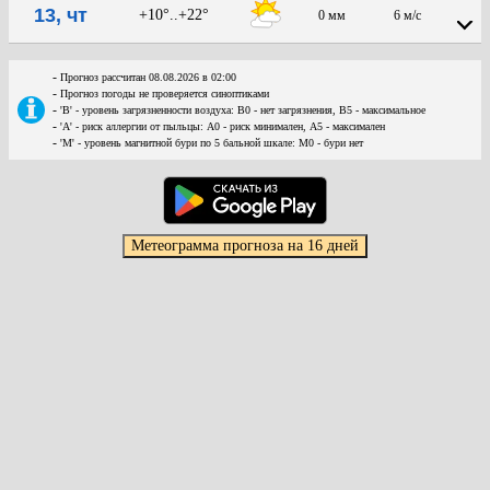
13, чт
+10°..+22°
0 мм
6 м/с
-
Прогноз рассчитан 08.08.2026 в 02:00
-
Прогноз погоды не проверяется синоптиками
-
'В' - уровень загрязненности воздуха: В0 - нет загрязнения, В5 - максимальное
-
'А' - риск аллергии от пыльцы: А0 - риск минимален, А5 - максимален
-
'М' - уровень магнитной бури по 5 бальной шкале: М0 - бури нет