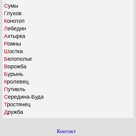
Сумы
Глухов
Конотоп
Лебедин
Ахтырка
Ромны
Шостка
Белополье
Ворожба
Бурынь
Кролевец
Путивль
Середина-Буда
Тростянец
Дружба
Контакт