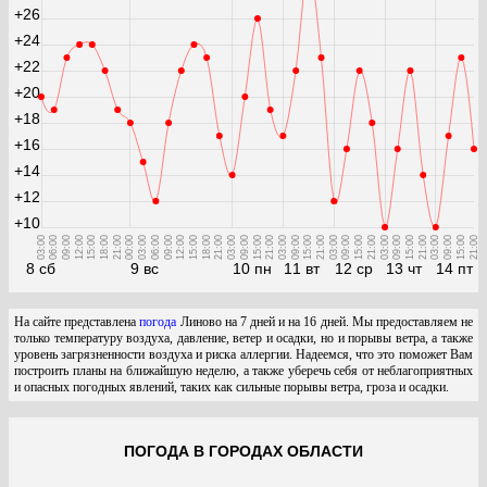
+26
+24
+22
+20
+18
+16
+14
+12
+10
03:00
06:00
09:00
12:00
15:00
18:00
21:00
00:00
03:00
06:00
09:00
12:00
15:00
18:00
21:00
03:00
09:00
15:00
21:00
03:00
09:00
15:00
21:00
03:00
09:00
15:00
21:00
03:00
09:00
15:00
21:00
03:00
09:00
15:00
21:00
8 сб
9 вс
10 пн
11 вт
12 ср
13 чт
14 пт
На сайте представлена
погода
Линово на 7 дней и на 16 дней. Мы предоставляем не
только температуру воздуха, давление, ветер и осадки, но и порывы ветра, а также
уровень загрязненности воздуха и риска аллергии. Надеемся, что это поможет Вам
построить планы на ближайшую неделю, а также уберечь себя от неблагоприятных
и опасных погодных явлений, таких как сильные порывы ветра, гроза и осадки.
ПОГОДА В ГОРОДАХ ОБЛАСТИ