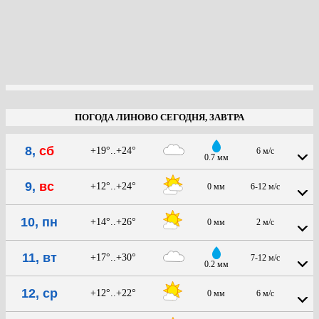
ПОГОДА ЛИНОВО СЕГОДНЯ, ЗАВТРА
8,
сб
+19°..+24°
6 м/с
0.7 мм
9,
вс
+12°..+24°
0 мм
6-12 м/с
10, пн
+14°..+26°
0 мм
2 м/с
11, вт
+17°..+30°
7-12 м/с
0.2 мм
12, ср
+12°..+22°
0 мм
6 м/с