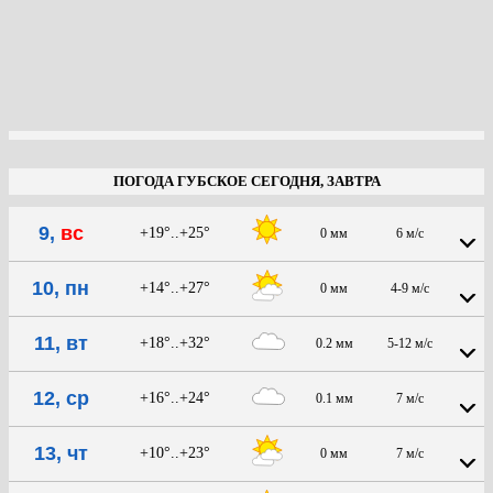
ПОГОДА ГУБСКОЕ СЕГОДНЯ, ЗАВТРА
9,
вс
+19°..+25°
0 мм
6 м/с
10, пн
+14°..+27°
0 мм
4-9 м/с
11, вт
+18°..+32°
0.2 мм
5-12 м/с
12, ср
+16°..+24°
0.1 мм
7 м/с
13, чт
+10°..+23°
0 мм
7 м/с