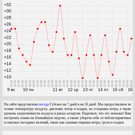
+32
+30
+28
+26
+24
+22
+20
+18
+16
+14
+12
+10
15:00
18:00
21:00
00:00
03:00
06:00
09:00
12:00
15:00
18:00
21:00
03:00
09:00
15:00
21:00
03:00
09:00
15:00
21:00
03:00
09:00
15:00
21:00
03:00
09:00
15:00
21:00
03:00
09:00
15:00
21:00
03:00
09:00
9 вс
10 пн
11 вт
12 ср
13 чт
14 пт
15 сб
16 
На сайте представлена
погода
Губское на 7 дней и на 16 дней. Мы предоставляем не
только температуру воздуха, давление, ветер и осадки, но и порывы ветра, а также
уровень загрязненности воздуха и риска аллергии. Надеемся, что это поможет Вам
построить планы на ближайшую неделю, а также уберечь себя от неблагоприятных
и опасных погодных явлений, таких как сильные порывы ветра, гроза и осадки.