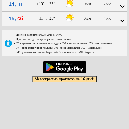
14, пт
+10°..+23°
0 мм
7 м/с
15,
сб
+11°..+25°
0 мм
4 м/с
-
Прогноз рассчитан 09.08.2026 в 14:00
-
Прогноз погоды не проверяется синоптиками
-
'В' - уровень загрязненности воздуха: В0 - нет загрязнения, В5 - максимальное
-
'А' - риск аллергии от пыльцы: А0 - риск минимален, А5 - максимален
-
'М' - уровень магнитной бури по 5 бальной шкале: М0 - бури нет