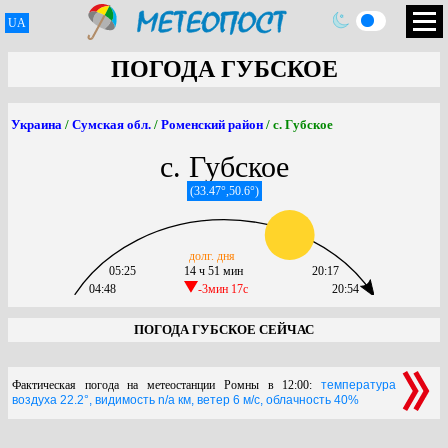
UA
ПОГОДА ГУБСКОЕ
Украина
/
Сумская обл.
/
Роменский район
/ с. Губское
с. Губское
(33.47°,50.6°)
долг. дня
05:25
14 ч 51 мин
20:17
04:48
-3мин 17c
20:54
ПОГОДА ГУБСКОЕ СЕЙЧАС
Фактическая погода на метеостанции Ромны в 12:00:
температура
воздуха 22.2°, видимость n/a км, ветер 6 м/с, облачность 40%