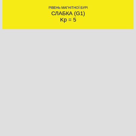
РІВЕНЬ МАГНІТНОЇ БУРІ
СЛАБКА (G1)
Kp = 5