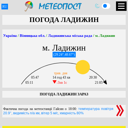
RU
ПОГОДА ЛАДИЖИН
Україна
/
Вінницька обл.
/
Ладижинська міська рада
/ м. Ладижин
м. Ладижин
(29.24°,48.67°)
трив. дня
05:47
14 год 43 хв
20:30
05:11
-3хв 1c
21:05
ПОГОДА ЛАДИЖИН ЗАРАЗ
Фактична погода на метеостанції Гайсин о 18:00:
температура повітря
20.9°, видимість n/a км, вітер 5 м/с, хмарність 80%