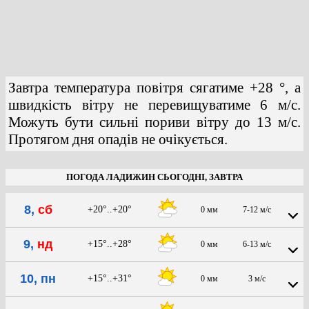
Завтра температура повітря сягатиме +28 °, а
швидкість вітру не перевищуватиме 6 м/с.
Можуть бути сильні пориви вітру до 13 м/с.
Протягом дня опадів не очікується.
ПОГОДА ЛАДИЖИН СЬОГОДНІ, ЗАВТРА
8,
сб
+20°..+20°
0 мм
7-12 м/с
9,
нд
+15°..+28°
0 мм
6-13 м/с
10, пн
+15°..+31°
0 мм
3 м/с