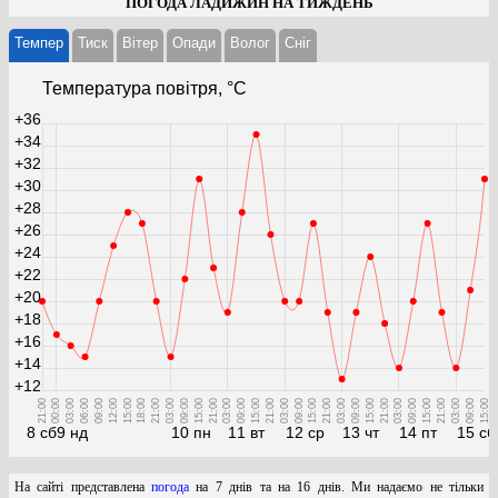
ПОГОДА ЛАДИЖИН НА ТИЖДЕНЬ
Темпер
Тиск
Вітер
Опади
Волог
Cніг
Температура повітря, °С
+36
+34
+32
+30
+28
+26
+24
+22
+20
+18
+16
+14
+12
21:00
00:00
03:00
06:00
09:00
12:00
15:00
18:00
21:00
03:00
09:00
15:00
21:00
03:00
09:00
15:00
21:00
03:00
09:00
15:00
21:00
03:00
09:00
15:00
21:00
03:00
09:00
15:00
21:00
03:00
09:00
15:00
8 сб
9 нд
10 пн
11 вт
12 ср
13 чт
14 пт
15 сб
На сайті представлена
погода
на 7 днів та на 16 днів. Ми надаємо не тільки