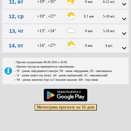
11, вт
+19°..+35°
0 мм
6-12 м/с
12, ср
+19°..+27°
0.1 мм
5-10 м/с
13, чт
+13°..+24°
0 мм
5-10 м/с
14, пт
+14°..+27°
0 мм
4 м/с
-
Прогноз розраховано 08.08.2026 о 20:00
-
Прогноз погоди не перевіряється синоптиками
-
'П' - рівень забрудненості повітря: П0 - немає забруднення, П5 - максимальне
-
'А' - ризик алергії від пилку: А0 - ризик мінімальний, А5 - максимальний
-
'М' - рівень магнітної бурі за 5 бальною шкалою: M0 - бурі немає