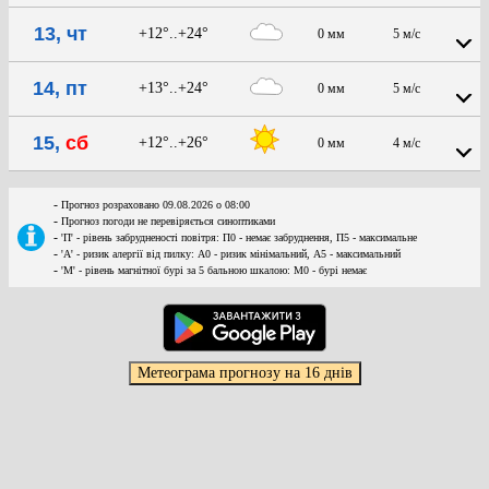
13, чт
+12°..+24°
0 мм
5 м/с
14, пт
+13°..+24°
0 мм
5 м/с
15,
сб
+12°..+26°
0 мм
4 м/с
-
Прогноз розраховано 09.08.2026 о 08:00
-
Прогноз погоди не перевіряється синоптиками
-
'П' - рівень забрудненості повітря: П0 - немає забруднення, П5 - максимальне
-
'А' - ризик алергії від пилку: А0 - ризик мінімальний, А5 - максимальний
-
'М' - рівень магнітної бурі за 5 бальною шкалою: M0 - бурі немає