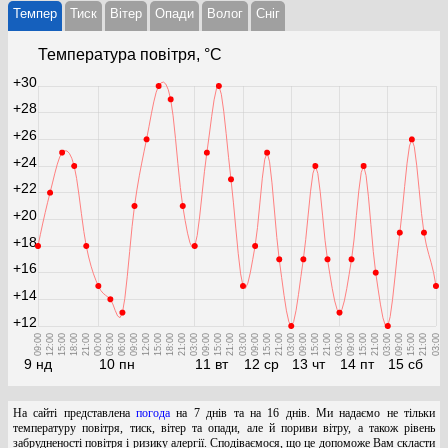
Темпер
Тиск
Вітер
Опади
Волог
Cніг
Температура повітря, °С
+30
+28
+26
+24
+22
+20
+18
+16
+14
+12
09:00
12:00
15:00
18:00
21:00
00:00
03:00
06:00
09:00
12:00
15:00
18:00
21:00
03:00
09:00
15:00
21:00
03:00
09:00
15:00
21:00
03:00
09:00
15:00
21:00
03:00
09:00
15:00
21:00
03:00
09:00
15:00
21:00
03:00
9 нд
10 пн
11 вт
12 ср
13 чт
14 пт
15 сб
На сайті представлена
погода
на 7 днів та на 16 днів. Ми надаємо не тільки
температуру повітря, тиск, вітер та опади, але й пориви вітру, а також рівень
забрудненості повітря і ризику алергії. Сподіваємося, що це допоможе Вам скласти