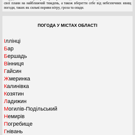
свої плани на найближчий тиждень, а також вберегти себе від небезпечних явищ
погоди, таких як сильні пориви вітру, гроза та опади.
ПОГОДА У МІСТАХ ОБЛАСТІ
Іллінці
Бар
Бершадь
Вінниця
Гайсин
Жмеринка
Калинівка
Козятин
Ладижин
Могилів-Подільський
Немирів
Погребище
Гнівань