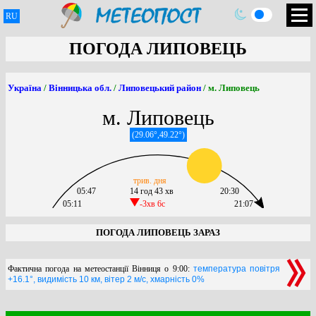
RU
ПОГОДА ЛИПОВЕЦЬ
Україна
/
Вінницька обл.
/
Липовецький район
/ м. Липовець
м. Липовець
(29.06°,49.22°)
трив. дня
05:47
14 год 43 хв
20:30
05:11
-3хв 6c
21:07
ПОГОДА ЛИПОВЕЦЬ ЗАРАЗ
Фактична погода на метеостанції Вінниця о 9:00:
температура повітря
+16.1°, видимість 10 км, вітер 2 м/с, хмарність 0%