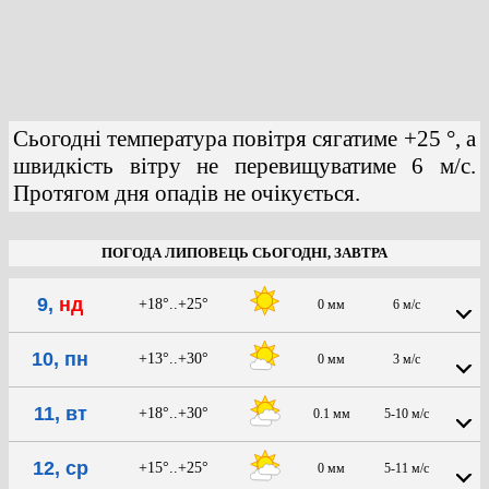
Сьогодні температура повітря сягатиме +25 °, а
швидкість вітру не перевищуватиме 6 м/с.
Протягом дня опадів не очікується.
ПОГОДА ЛИПОВЕЦЬ СЬОГОДНІ, ЗАВТРА
9,
нд
+18°..+25°
0 мм
6 м/с
10, пн
+13°..+30°
0 мм
3 м/с
11, вт
+18°..+30°
0.1 мм
5-10 м/с
12, ср
+15°..+25°
0 мм
5-11 м/с