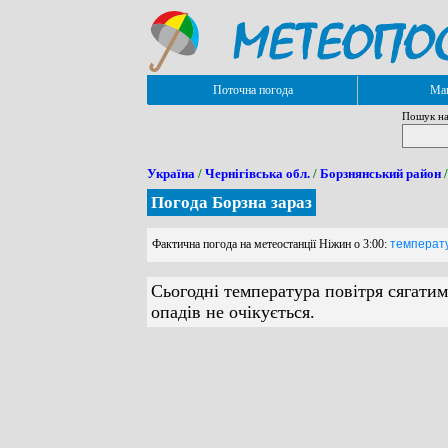
Поточна погода
Мап
Пошук на
Україна
/
Чернігівська обл.
/
Борзнянський район
/
Погода Борзна зараз
Фактична погода на метеостанції Ніжин о 3:00:
температур
Сьогодні температура повітря сягатим
опадів не очікується.