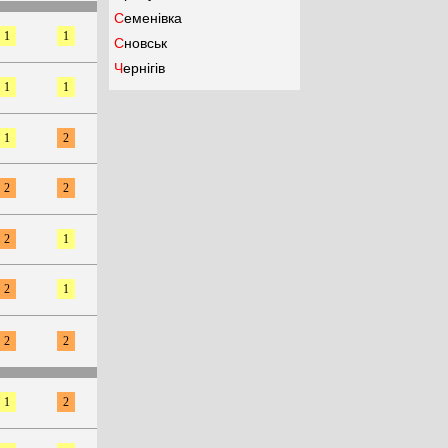
Семенівка
1
1
Сновськ
Чернігів
1
1
1
2
2
2
2
1
2
1
2
2
1
2