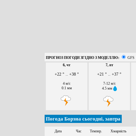
ПРОГНОЗ ПОГОДИ ЗГІДНО З МОДЕЛЛЮ:
GFS
6, чт
7, пт
+22 ° .. +38 °
+21 ° .. +37 °
4 м/с
7-12 м/с
0.1 мм
4.5 мм
Погода Борзна сьогодні, завтра
Дата
Час
Темпер.
Хмарність