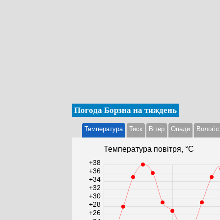
Погода Борзна на тиждень
Температура
Тиск
Вітер
Опади
Вологіс
Температура повітря, °С
+38
+36
+34
+32
+30
+28
+26