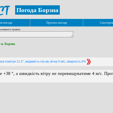
Погода Борзна
и погоди
Прогноз погоди
Спостере
селеного пункту
 м. Борзна
а повітря 21.5°, видимість n/a км, вітер 0 м/с, хмарність 0%
е +38 °, а швидкість вітру не перевищуватиме 4 м/с. Про