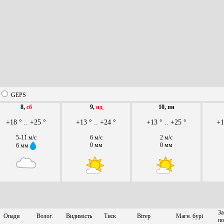
GEPS
8,
сб
9,
нд
10, пн
+18 ° .. +25 °
+13 ° .. +24 °
+13 ° .. +25 °
+1
5-11 м/с
6 м/с
2 м/с
0 мм
0 мм
6 мм
За
Опади
Волог.
Видимість
Тиск
Вітер
Магн. бурі
по