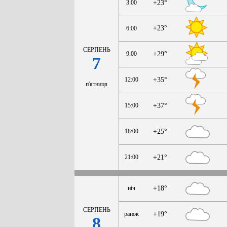
3:00
+23°
+23°
6:00
СЕРПЕНЬ
9:00
+29°
7
12:00
+35°
п'ятниця
15:00
+37°
18:00
+25°
21:00
+21°
ніч
+18°
СЕРПЕНЬ
ранок
+19°
8