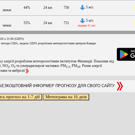
5 м/с
44%
24 км
750
немає
5 м/с
55%
24 км
751
немає
пориви 11 м/с
026 о 21:00 (GEPS)
 погоди США, модель GEPS розроблена метеорологічним центром Канади.
ку алергії розроблена метеорологічним інститутом Фінляндії. Показник від
O, NO
, O
та ультрадисперсні частинки: PM
, PM
. Ризик алергії
2
3
2.5
10
оливи та амброзії
ЕЗКОШТОВНИЙ ІНФОРМЕР ПРОГНОЗУ ДЛЯ СВОГО САЙТУ