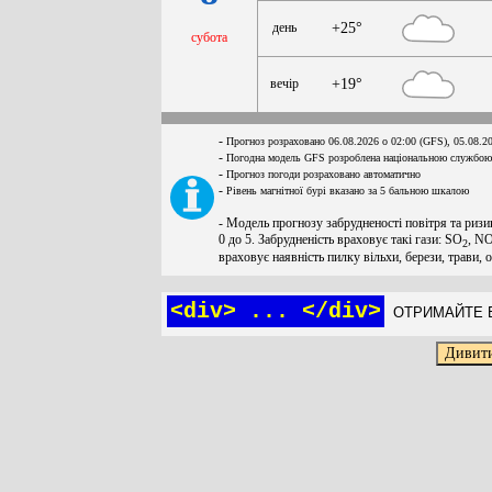
день
+25°
субота
вечір
+19°
-
Прогноз розраховано 06.08.2026 о 02:00 (GFS), 05.08.2
-
Погодна модель GFS розроблена національною службою
-
Прогноз погоди розраховано автоматично
-
Рівень магнітної бурі вказано за 5 бальною шкалою
- Модель прогнозу забрудненості повітря та ризи
0 до 5. Забрудненість враховує такі гази: SO
, N
2
враховує наявність пилку вільхи, берези, трави, 
<div> ... </div>
ОТРИМАЙТЕ Б