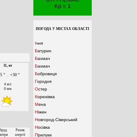
Kp = 1
ПОГОДА У МІСТАХ ОБЛАСТІ
Ічня
Батурин
Бахмач
11, вт
Бахмач
Бобровиця
5 ° .. +30 °
Городня
4 м/с
0 мм
Остер
Корюківка
Мена
Ніжин
Новгород-Сіверський
Носівка
бруд.
Ризик
вітря
алергії
Прилуки