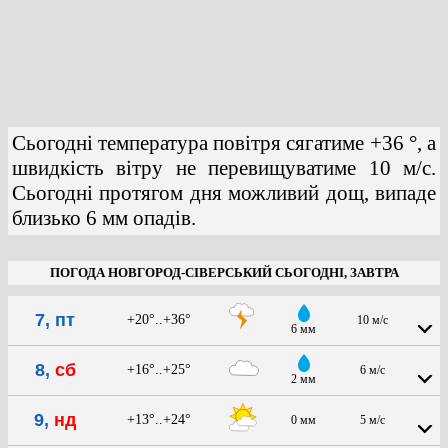
Сьогодні температура повітря сягатиме +36 °, а
швидкість вітру не перевищуватиме 10 м/с.
Сьогодні протягом дня можливий дощ, випаде
близько 6 мм опадів.
ПОГОДА НОВГОРОД-СІВЕРСЬКИЙ СЬОГОДНІ, ЗАВТРА
7, пт
+20°..+36°
10 м/с
6 мм
8,
сб
+16°..+25°
6 м/с
2 мм
9,
нд
+13°..+24°
0 мм
5 м/с