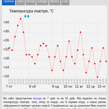
Темпер
Тиск
Вітер
Опади
Волог
Cніг
Температура повітря, °С
+34
+30
+26
+22
+18
+14
+10
03:00
06:00
09:00
12:00
15:00
18:00
21:00
00:00
03:00
06:00
09:00
12:00
15:00
18:00
21:00
03:00
09:00
15:00
21:00
03:00
09:00
15:00
21:00
03:00
09:00
15:00
21:00
03:00
09:00
15:00
21:00
03:00
09:00
15:00
21:00
7 пт
8 сб
9 нд
10 пн
11 вт
12 ср
13 чт
На сайті представлена
погода
на 7 днів та на 16 днів. Ми надаємо не тільки
температуру повітря, тиск, вітер та опади, але й пориви вітру, а також рівень
забрудненості повітря і ризику алергії. Сподіваємося, що це допоможе Вам скласти