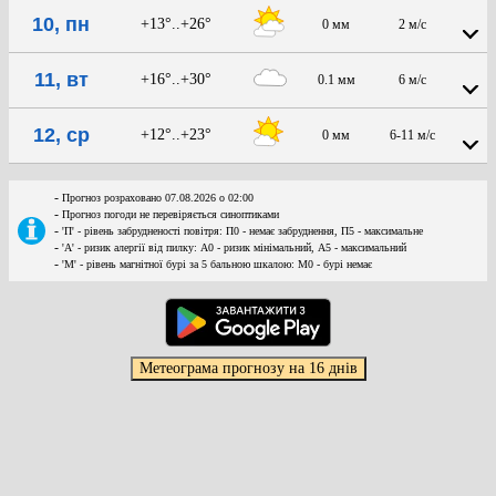
10, пн
+13°..+26°
0 мм
2 м/с
11, вт
+16°..+30°
0.1 мм
6 м/с
12, ср
+12°..+23°
0 мм
6-11 м/с
-
Прогноз розраховано 07.08.2026 о 02:00
-
Прогноз погоди не перевіряється синоптиками
-
'П' - рівень забрудненості повітря: П0 - немає забруднення, П5 - максимальне
-
'А' - ризик алергії від пилку: А0 - ризик мінімальний, А5 - максимальний
-
'М' - рівень магнітної бурі за 5 бальною шкалою: M0 - бурі немає