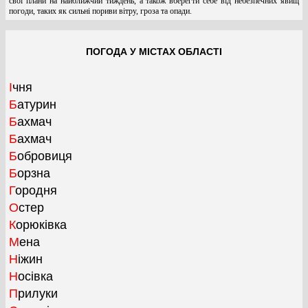
свої плани на найближчий тиждень, а також вберегти себе від небезпечних явищ
погоди, таких як сильні пориви вітру, гроза та опади.
ПОГОДА У МІСТАХ ОБЛАСТІ
Ічня
Батурин
Бахмач
Бахмач
Бобровиця
Борзна
Городня
Остер
Корюківка
Мена
Ніжин
Носівка
Прилуки