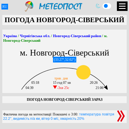
RU
ПОГОДА НОВГОРОД-СІВЕРСЬКИЙ
Україна
/
Чернігівська обл.
/
Новгород-Сіверський район
/ м.
Новгород-Сіверський
м. Новгород-Сіверський
(33.27°,52.02°)
трив. дня
05:18
15 год 07 хв
20:26
04:39
-3хв 25c
21:06
ПОГОДА НОВГОРОД-СІВЕРСЬКИЙ ЗАРАЗ
Фактична погода на метеостанції Покошичі о 3:00:
температура повітря
22.2°, видимість n/a км, вітер 0 м/с, хмарність 20%