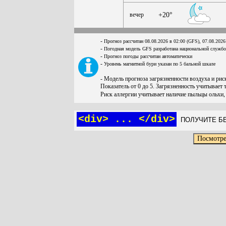
вечер
+20°
-
Прогноз рассчитан 08.08.2026 в 02:00 (GFS), 07.08.2026
-
Погодная модель GFS разработана национальной служб
-
Прогноз погоды рассчитан автоматически
-
Уровень магнитной бури указан по 5 бальной шкале
- Модель прогноза загрязненности воздуха и ри
Показатель от 0 до 5. Загрязненность учитывает 
Риск аллергии учитывает наличие пыльцы ольхи,
<div> ... </div>
ПОЛУЧИТЕ БЕ