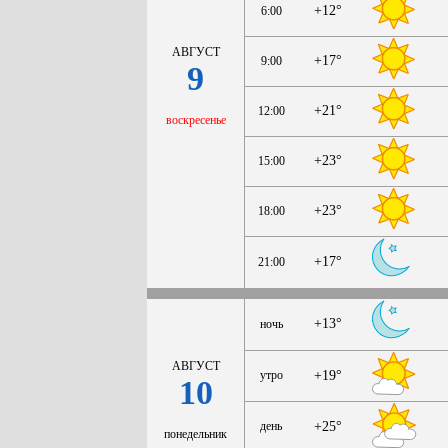
+12°
6:00
АВГУСТ
+17°
9:00
9
+21°
12:00
воскресенье
+23°
15:00
+23°
18:00
+17°
21:00
+13°
ночь
АВГУСТ
утро
+19°
10
день
+25°
понедельник