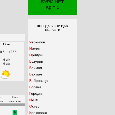
БУРИ НЕТ
Kp = 1
ПОГОДА В ГОРОДАХ
ОБЛАСТИ
Чернигов
13, чт
Нежин
0 ° .. +22 °
Прилуки
6 м/с
Батурин
0 мм
Бахмач
Бахмач
Бобровица
Борзна
Городня
з.
Риск
Ичня
ха
аллергии
Остер
0
Корюковка