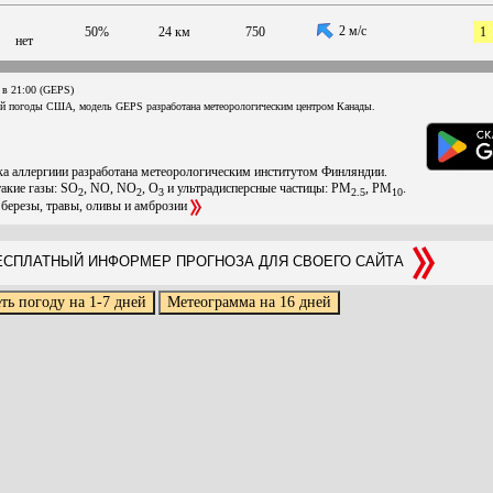
2 м/с
50%
24 км
750
1
нет
 в 21:00 (GEPS)
ой погоды США, модель GEPS разработана метеорологическим центром Канады.
ска аллергиии разработана метеорологическим институтом Финляндии.
такие газы: SO
, NO, NO
, O
и ультрадисперсные частицы: PM
, PM
.
2
2
3
2.5
10
 березы, травы, оливы и амброзии
СПЛАТНЫЙ ИНФОРМЕР ПРОГНОЗА ДЛЯ СВОЕГО САЙТА