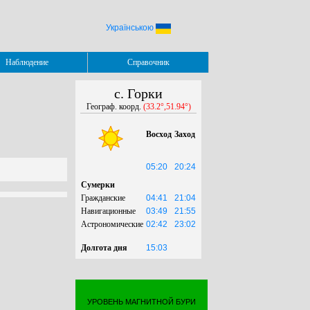
Українською
Наблюдение
Справочник
с. Горки
Географ. коорд.
(33.2°,51.94°)
Восход
Заход
05:20
20:24
Сумерки
Гражданские
04:41
21:04
Навигационные
03:49
21:55
Астрономические
02:42
23:02
Долгота дня
15:03
УРОВЕНЬ МАГНИТНОЙ БУРИ