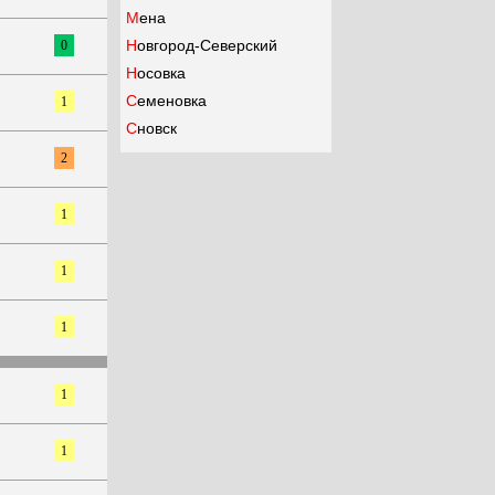
Мена
Новгород-Северский
0
Носовка
Семеновка
1
Сновск
2
1
1
1
1
1