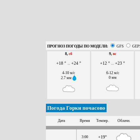
ПРОГНОЗ ПОГОДЫ ПО МОДЕЛИ:
GFS
GEP
8,
сб
9,
вс
+18 ° .. +24 °
+12 ° .. +23 °
4-10 м/с
6-12 м/с
0 мм
2.7 мм
Погода Горки почасово
Дата
Время
Темпер.
Облачн.
3:00
+19°