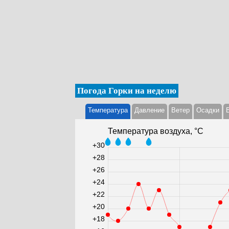
Погода Горки на неделю
Температура
Давление
Ветер
Осадки
Температура воздуха, °С
+30
+28
+26
+24
+22
+20
+18