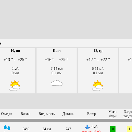
S
10, пн
11, вт
12, ср
+13 ° .. +25 °
+16 ° .. +29 °
+12 ° .. +22 °
+1
2 м/с
7-14 м/с
6-11 м/с
0 мм
0.1 мм
0.1 мм
Магн.
Загря
Осадки
Влажн.
Видимость
Давлен.
Ветер
бури
возду
4 м/с
94%
24 км
747
0
1
порывы 10 м/с