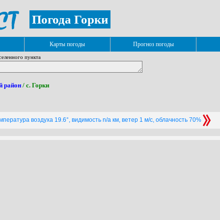
Погода Горки
Карты погоды
Прогноз погоды
селенного пункта
й район
/ с. Горки
пература воздуха 19.6°, видимость n/a км, ветер 1 м/с, облачность 70%