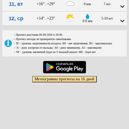
11, вт
+16°..+29°
0 мм
7 м/с
12, ср
+14°..+23°
5-10 м/с
0.9 мм
-
Прогноз рассчитан 06.08.2026 в 20:00
-
Прогноз погоды не проверяется синоптиками
-
'В' - уровень загрязненности воздуха: В0 - нет загрязнения, В5 - максимальное
-
'А' - риск аллергии от пыльцы: А0 - риск минимален, А5 - максимален
-
'М' - уровень магнитной бури по 5 бальной шкале: М0 - бури нет