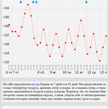
+34
+30
+26
+22
+18
+14
+10
21:00
00:00
03:00
06:00
09:00
12:00
15:00
18:00
21:00
03:00
09:00
15:00
21:00
03:00
09:00
15:00
21:00
03:00
09:00
15:00
21:00
03:00
09:00
15:00
21:00
03:00
09:00
15:00
21:00
03:00
09:00
15:00
6 чт
7 пт
8 сб
9 вс
10 пн
11 вт
12 ср
13 чт
На сайте представлена
погода
Будище на 7 дней и на 16 дней. Мы предоставляем не
только температуру воздуха, давление, ветер и осадки, но и порывы ветра, а также
уровень загрязненности воздуха и риска аллергии. Надеемся, что это поможет Вам
построить планы на ближайшую неделю, а также уберечь себя от неблагоприятных
и опасных погодных явлений, таких как сильные порывы ветра, гроза и осадки.