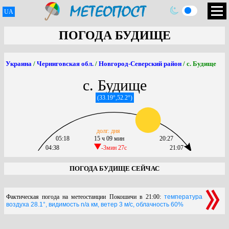
UA
ПОГОДА БУДИЩЕ
Украина
/
Черниговская обл.
/
Новгород-Северский район
/ с. Будище
с. Будище
(33.19°,52.2°)
долг. дня
05:18
15 ч 09 мин
20:27
04:38
-3мин 27c
21:07
ПОГОДА БУДИЩЕ СЕЙЧАС
Фактическая погода на метеостанции Покошичи в 21:00:
температура
воздуха 28.1°, видимость n/a км, ветер 3 м/с, облачность 60%