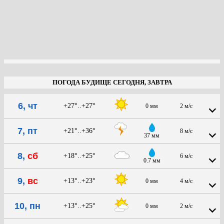
ПОГОДА БУДИЩЕ СЕГОДНЯ, ЗАВТРА
6, чт
+27°..+27°
0 мм
2 м/с
7, пт
+21°..+36°
8 м/с
37 мм
8,
сб
+18°..+25°
6 м/с
0.7 мм
9,
вс
+13°..+23°
0 мм
4 м/с
10, пн
+13°..+25°
0 мм
2 м/с