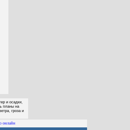
ер и осадки,
ть планы на
етра, гроза и
о онлайн