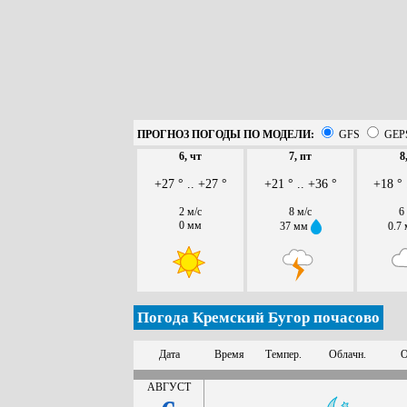
ПРОГНОЗ ПОГОДЫ ПО МОДЕЛИ:
GFS
GEP
6, чт
7, пт
8
+27 ° .. +27 °
+21 ° .. +36 °
+18 ° 
2 м/с
8 м/с
6
0 мм
37 мм
0.7
Погода Кремский Бугор почасово
Дата
Время
Темпер.
Облачн.
О
АВГУСТ