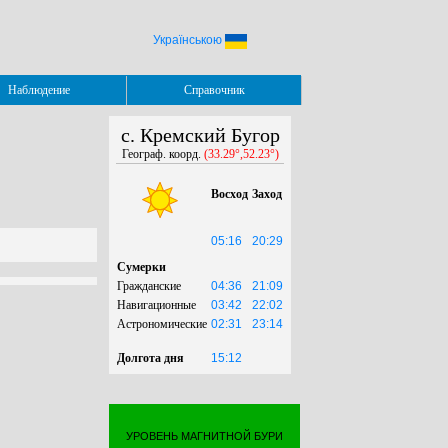
Українською
Наблюдение
Справочник
с. Кремский Бугор
Географ. коорд.
(33.29°,52.23°)
Восход
Заход
05:16
20:29
Сумерки
Гражданские
04:36
21:09
Навигационные
03:42
22:02
Астрономические
02:31
23:14
Долгота дня
15:12
УРОВЕНЬ МАГНИТНОЙ БУРИ