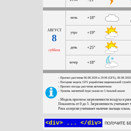
ночь
+18°
АВГУСТ
утро
+19°
8
день
+25°
суббота
вечер
+18°
-
Прогноз рассчитан 06.08.2026 в 20:00 (GFS), 06.08.2026
-
Погодная модель GFS разработана национальной служб
-
Прогноз погоды рассчитан автоматически
-
Уровень магнитной бури указан по 5 бальной шкале
- Модель прогноза загрязненности воздуха и ри
Показатель от 0 до 5. Загрязненность учитывает 
Риск аллергии учитывает наличие пыльцы ольхи,
<div> ... </div>
ПОЛУЧИТЕ БЕ