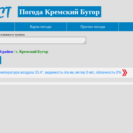
Погода Кремский Бугор
Карты погоды
Прогноз погоды
селенного пункта
й район
/ с. Кремский Бугор
мпература воздуха 33.4°, видимость n/a км, ветер 0 м/с, облачность 0%