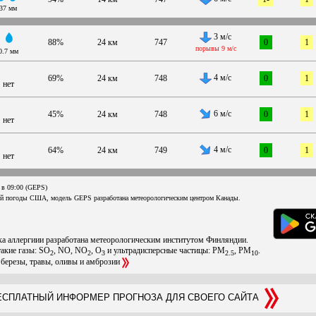
37 мм
3 м/с
88%
24 км
747
0
1
порывы 9 м/с
0.7 мм
4 м/с
69%
24 км
748
0
1
нет
6 м/с
45%
24 км
748
0
1
нет
4 м/с
64%
24 км
749
0
1
нет
 в 09:00 (GEPS)
ой погоды США, модель GEPS разработана метеорологическим центром Канады.
ска аллергиии разработана метеорологическим институтом Финляндии.
такие газы: SO
, NO, NO
, O
и ультрадисперсные частицы: PM
, PM
.
2
2
3
2.5
10
 березы, травы, оливы и амброзии
СПЛАТНЫЙ ИНФОРМЕР ПРОГНОЗА ДЛЯ СВОЕГО САЙТА