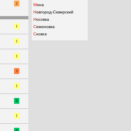
2
Мена
Новгород-Северский
Носовка
1
Семеновка
Сновск
1
1
3
1
0
1
0