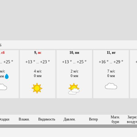
S
,
сб
9,
вс
10, пн
11, вт
.. +25 °
+13 ° .. +23 °
+13 ° .. +25 °
+16 ° .. +29 °
 м/с
4 м/с
2 м/с
7 м/с
0 мм
0 мм
0 мм
 мм
Магн.
Загряз
садки
Влажн.
Видимость
Давлен.
Ветер
бури
возду