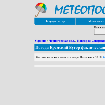
Текущая погода
Метеосводки
Поиск на
Украина
/
Черниговская обл.
/
Новгород-Северски
Погода Кремский Бугор фактическая
Фактическая погода на метеостанции Покошичи в 18:00:
те