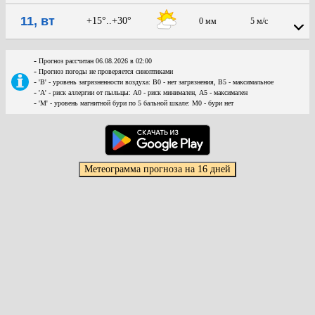
11, вт
+15°..+30°
0 мм
5 м/с
-
Прогноз рассчитан 06.08.2026 в 02:00
-
Прогноз погоды не проверяется синоптиками
-
'В' - уровень загрязненности воздуха: В0 - нет загрязнения, В5 - максимальное
-
'А' - риск аллергии от пыльцы: А0 - риск минимален, А5 - максимален
-
'М' - уровень магнитной бури по 5 бальной шкале: М0 - бури нет