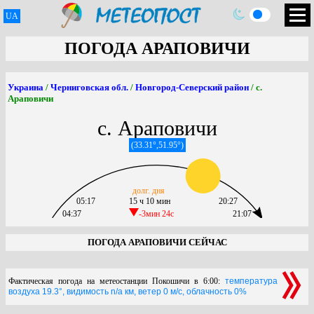
UA
ПОГОДА АРАПОВИЧИ
Украина
/
Черниговская обл.
/
Новгород-Северский район
/ с.
Араповичи
с. Араповичи
(33.31°,51.95°)
долг. дня
05:17
15 ч 10 мин
20:27
04:37
-3мин 24c
21:07
ПОГОДА АРАПОВИЧИ СЕЙЧАС
Фактическая погода на метеостанции Покошичи в 6:00:
температура
воздуха 19.3°, видимость n/a км, ветер 0 м/с, облачность 0%