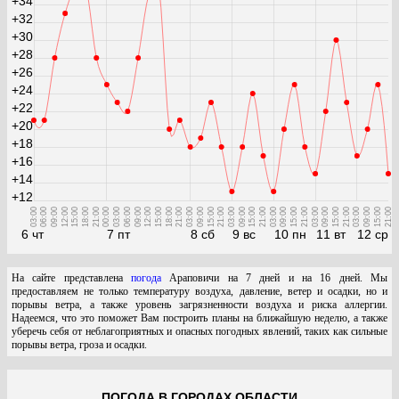
+34
+32
+30
+28
+26
+24
+22
+20
+18
+16
+14
+12
03:00
06:00
09:00
12:00
15:00
18:00
21:00
00:00
03:00
06:00
09:00
12:00
15:00
18:00
21:00
03:00
09:00
15:00
21:00
03:00
09:00
15:00
21:00
03:00
09:00
15:00
21:00
03:00
09:00
15:00
21:00
03:00
09:00
15:00
21:00
6 чт
7 пт
8 сб
9 вс
10 пн
11 вт
12 ср
На сайте представлена
погода
Араповичи на 7 дней и на 16 дней. Мы
предоставляем не только температуру воздуха, давление, ветер и осадки, но и
порывы ветра, а также уровень загрязненности воздуха и риска аллергии.
Надеемся, что это поможет Вам построить планы на ближайшую неделю, а также
уберечь себя от неблагоприятных и опасных погодных явлений, таких как сильные
порывы ветра, гроза и осадки.
ПОГОДА В ГОРОДАХ ОБЛАСТИ