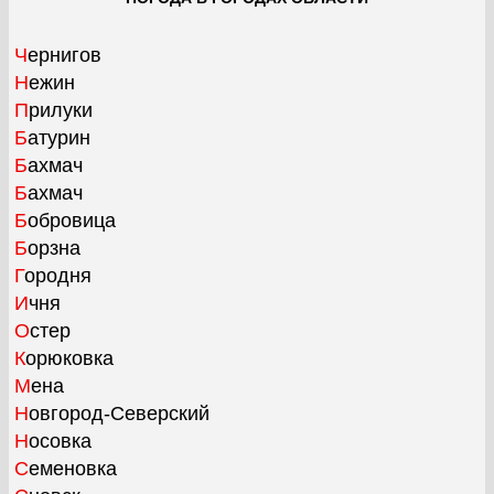
Чернигов
Нежин
Прилуки
Батурин
Бахмач
Бахмач
Бобровица
Борзна
Городня
Ичня
Остер
Корюковка
Мена
Новгород-Северский
Носовка
Семеновка