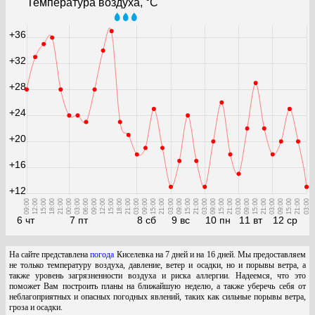
Температура воздуха, °С
+36
+32
+28
+24
+20
+16
+12
09:00
12:00
15:00
18:00
21:00
00:00
03:00
06:00
09:00
12:00
15:00
18:00
21:00
03:00
09:00
15:00
21:00
03:00
09:00
15:00
21:00
03:00
09:00
15:00
21:00
03:00
09:00
15:00
21:00
03:00
09:00
15:00
21:00
03:00
6 чт
7 пт
8 сб
9 вс
10 пн
11 вт
12 ср
На сайте представлена
погода
Киселевка на 7 дней и на 16 дней. Мы предоставляем
не только температуру воздуха, давление, ветер и осадки, но и порывы ветра, а
также уровень загрязненности воздуха и риска аллергии. Надеемся, что это
поможет Вам построить планы на ближайшую неделю, а также уберечь себя от
неблагоприятных и опасных погодных явлений, таких как сильные порывы ветра,
гроза и осадки.