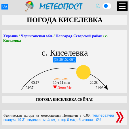
UA
ПОГОДА КИСЕЛЕВКА
Украина
/
Черниговская обл.
/
Новгород-Северский район
/ с.
Киселевка
с. Киселевка
(33.26°,52.06°)
долг. дня
05:17
15 ч 11 мин
20:28
04:37
-3мин 24c
21:08
ПОГОДА КИСЕЛЕВКА СЕЙЧАС
Фактическая погода на метеостанции Покошичи в 6:00:
температура
воздуха 19.3°, видимость n/a км, ветер 0 м/с, облачность 0%