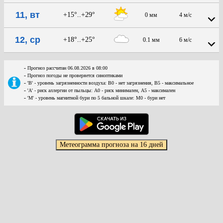
11, вт
+15°..+29°
0 мм
4 м/с
12, ср
+18°..+25°
0.1 мм
6 м/с
-
Прогноз рассчитан 06.08.2026 в 08:00
-
Прогноз погоды не проверяется синоптиками
-
'В' - уровень загрязненности воздуха: В0 - нет загрязнения, В5 - максимальное
-
'А' - риск аллергии от пыльцы: А0 - риск минимален, А5 - максимален
-
'М' - уровень магнитной бури по 5 бальной шкале: М0 - бури нет