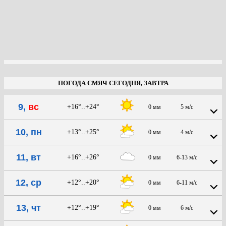
ПОГОДА СМЯЧ СЕГОДНЯ, ЗАВТРА
9,
вс
+16°..+24°
0 мм
5 м/с
10, пн
+13°..+25°
0 мм
4 м/с
11, вт
+16°..+26°
0 мм
6-13 м/с
12, ср
+12°..+20°
0 мм
6-11 м/с
13, чт
+12°..+19°
0 мм
6 м/с