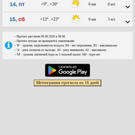
14, пт
+9°..+20°
0 мм
8 м/с
15,
сб
+12°..+23°
0 мм
5 м/с
-
Прогноз рассчитан 09.08.2026 в 08:00
-
Прогноз погоды не проверяется синоптиками
-
'В' - уровень загрязненности воздуха: В0 - нет загрязнения, В5 - максимальное
-
'А' - риск аллергии от пыльцы: А0 - риск минимален, А5 - максимален
-
'М' - уровень магнитной бури по 5 бальной шкале: М0 - бури нет