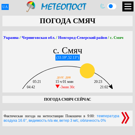
UA
ПОГОДА СМЯЧ
Украина
/
Черниговская обл.
/
Новгород-Северский район
/ с. Смяч
с. Смяч
(33.19°,52.13°)
долг. дня
05:21
15 ч 01 мин
20:23
04:42
-3мин 30c
21:02
ПОГОДА СМЯЧ СЕЙЧАС
Фактическая погода на метеостанции Покошичи в 9:00:
температура
воздуха 16.6°, видимость n/a км, ветер 3 м/с, облачность 0%