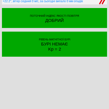
+22.2°, вітер східний 0 м/с, за сьогодні випало 0 мм опадів
ПОТОЧНИЙ ІНДЕКС ЯКОСТІ ПОВІТРЯ
ДОБРИЙ
РІВЕНЬ МАГНІТНОЇ БУРІ
БУРІ НЕМАЄ
Kp = 2