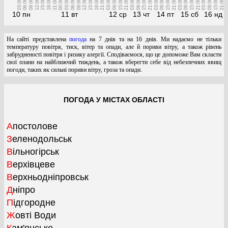
03:00
06:00
09:00
12:00
15:00
18:00
21:00
00:00
03:00
06:00
09:00
12:00
15:00
18:00
21:00
03:00
09:00
15:00
21:00
03:00
09:00
15:00
21:00
03:00
09:00
15:00
21:00
03:00
09:00
15:00
21:00
03:00
09:00
15:00
21:00
10 пн
11 вт
12 ср
13 чт
14 пт
15 сб
16 нд
На сайті представлена
погода
на 7 днів та на 16 днів. Ми надаємо не тільки
температуру повітря, тиск, вітер та опади, але й пориви вітру, а також рівень
забрудненості повітря і ризику алергії. Сподіваємося, що це допоможе Вам скласти
свої плани на найближчий тиждень, а також вберегти себе від небезпечних явищ
погоди, таких як сильні пориви вітру, гроза та опади.
ПОГОДА У МІСТАХ ОБЛАСТІ
Апостолове
Зеленодольськ
Вільногірськ
Верхівцеве
Верхньодніпровськ
Дніпро
Підгородне
Жовті Води