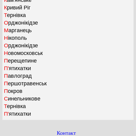
Кам'янське
Кривий Ріг
Тернівка
Орджонікідзе
Марганець
Нікополь
Орджонікідзе
Новомосковськ
Перещепине
П'ятихатки
Павлоград
Першотравенськ
Покров
Синельникове
Тернівка
П'ятихатки
Контакт