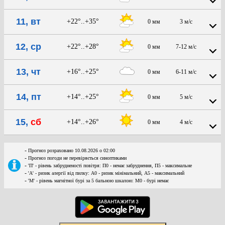
11, вт
+22°..+35°
0 мм
3 м/с
12, ср
+22°..+28°
0 мм
7-12 м/с
13, чт
+16°..+25°
0 мм
6-11 м/с
14, пт
+14°..+25°
0 мм
5 м/с
15,
сб
+14°..+26°
0 мм
4 м/с
-
Прогноз розраховано 10.08.2026 о 02:00
-
Прогноз погоди не перевіряється синоптиками
-
'П' - рівень забрудненості повітря: П0 - немає забруднення, П5 - максимальне
-
'А' - ризик алергії від пилку: А0 - ризик мінімальний, А5 - максимальний
-
'М' - рівень магнітної бурі за 5 бальною шкалою: M0 - бурі немає