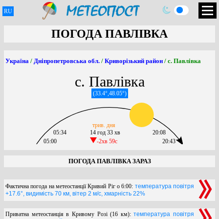
RU
ПОГОДА ПАВЛІВКА
Україна
/
Дніпропетровська обл.
/
Криворізький район
/ с. Павлівка
с. Павлівка
(33.4°,48.05°)
трив. дня
05:34
14 год 33 хв
20:08
05:00
-2хв 59c
20:43
ПОГОДА ПАВЛІВКА ЗАРАЗ
Фактична погода на метеостанції Кривий Ріг о 6:00:
температура повітря
+17.6°, видимість 70 км, вітер 2 м/с, хмарність 22%
Приватна метеостанція в Кривому Розі (16 км):
температура повітря