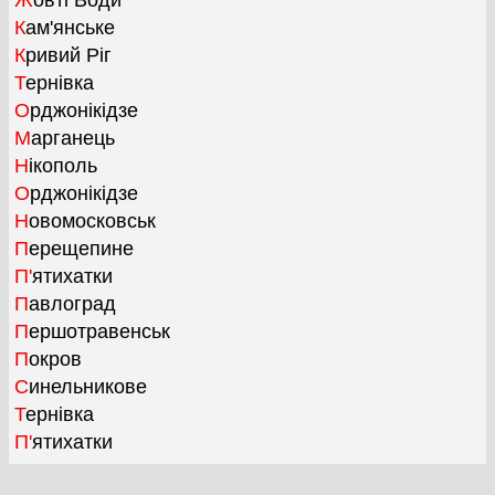
Жовті Води
Кам'янське
Кривий Ріг
Тернівка
Орджонікідзе
Марганець
Нікополь
Орджонікідзе
Новомосковськ
Перещепине
П'ятихатки
Павлоград
Першотравенськ
Покров
Синельникове
Тернівка
П'ятихатки