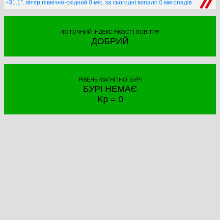
+31.1°, вітер північно-східний 0 м/с, за сьогодні випало 0 мм опадів
ПОТОЧНИЙ ІНДЕКС ЯКОСТІ ПОВІТРЯ
ДОБРИЙ
РІВЕНЬ МАГНІТНОЇ БУРІ
БУРІ НЕМАЄ
Kp = 0