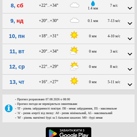
8,
сб
+22°..+34°
7 м/с
1.4 мм
9,
нд
+20°..+30°
0.1 мм
7-13 м/с
10, пн
+18°..+31°
0 мм
4-10 м/с
11, вт
+20°..+34°
0 мм
3 м/с
12, ср
+22°..+29°
0 мм
8 м/с
13, чт
+16°..+27°
0 мм
5-11 м/с
-
Прогноз розраховано 07.08.2026 о 08:00
-
Прогноз погоди не перевіряється синоптиками
-
'П' - рівень забрудненості повітря: П0 - немає забруднення, П5 - максимальне
-
'А' - ризик алергії від пилку: А0 - ризик мінімальний, А5 - максимальний
-
'М' - рівень магнітної бурі за 5 бальною шкалою: M0 - бурі немає