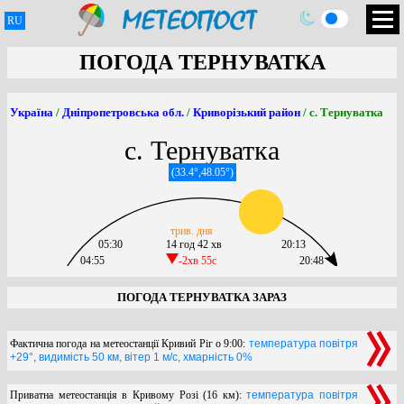
RU
ПОГОДА ТЕРНУВАТКА
Україна
/
Дніпропетровська обл.
/
Криворізький район
/ с. Тернуватка
с. Тернуватка
(33.4°,48.05°)
трив. дня
05:30
14 год 42 хв
20:13
04:55
-2хв 55c
20:48
ПОГОДА ТЕРНУВАТКА ЗАРАЗ
Фактична погода на метеостанції Кривий Ріг о 9:00:
температура повітря
+29°, видимість 50 км, вітер 1 м/с, хмарність 0%
Приватна метеостанція в Кривому Розі (16 км):
температура повітря