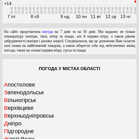
+14
09:00
12:00
15:00
18:00
21:00
00:00
03:00
06:00
09:00
12:00
15:00
18:00
21:00
03:00
09:00
15:00
21:00
03:00
09:00
15:00
21:00
03:00
09:00
15:00
21:00
03:00
09:00
15:00
21:00
03:00
09:00
15:00
21:00
03:00
7 пт
8 сб
9 нд
10 пн
11 вт
12 ср
13 чт
На сайті представлена
погода
на 7 днів та на 16 днів. Ми надаємо не тільки
температуру повітря, тиск, вітер та опади, але й пориви вітру, а також рівень
забрудненості повітря і ризику алергії. Сподіваємося, що це допоможе Вам скласти
свої плани на найближчий тиждень, а також вберегти себе від небезпечних явищ
погоди, таких як сильні пориви вітру, гроза та опади.
ПОГОДА У МІСТАХ ОБЛАСТІ
Апостолове
Зеленодольськ
Вільногірськ
Верхівцеве
Верхньодніпровськ
Дніпро
Підгородне