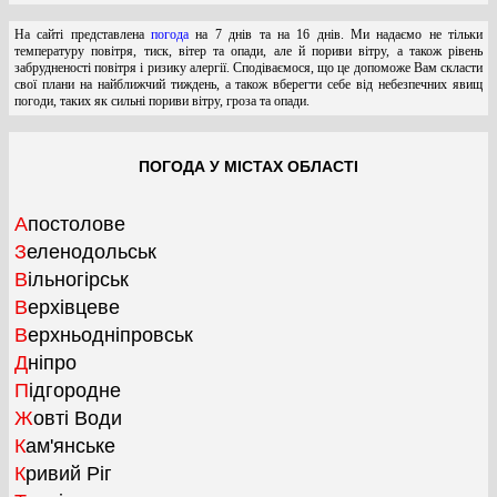
На сайті представлена
погода
на 7 днів та на 16 днів. Ми надаємо не тільки
температуру повітря, тиск, вітер та опади, але й пориви вітру, а також рівень
забрудненості повітря і ризику алергії. Сподіваємося, що це допоможе Вам скласти
свої плани на найближчий тиждень, а також вберегти себе від небезпечних явищ
погоди, таких як сильні пориви вітру, гроза та опади.
ПОГОДА У МІСТАХ ОБЛАСТІ
Апостолове
Зеленодольськ
Вільногірськ
Верхівцеве
Верхньодніпровськ
Дніпро
Підгородне
Жовті Води
Кам'янське
Кривий Ріг