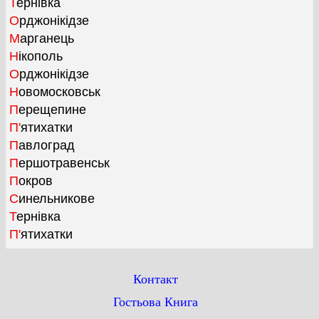
Тернівка
Орджонікідзе
Марганець
Нікополь
Орджонікідзе
Новомосковськ
Перещепине
П'ятихатки
Павлоград
Першотравенськ
Покров
Синельникове
Тернівка
П'ятихатки
Контакт
Гостьова Книга