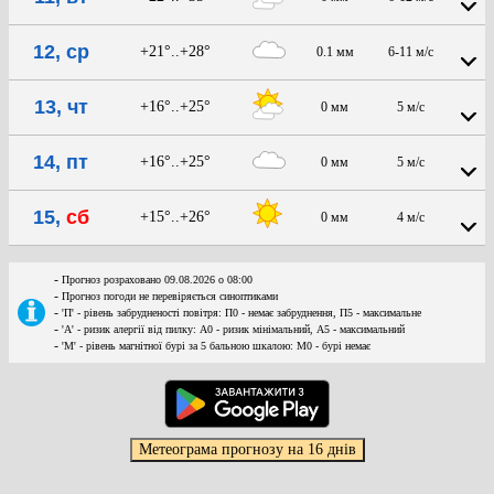
12, ср
+21°..+28°
0.1 мм
6-11 м/с
13, чт
+16°..+25°
0 мм
5 м/с
14, пт
+16°..+25°
0 мм
5 м/с
15,
сб
+15°..+26°
0 мм
4 м/с
-
Прогноз розраховано 09.08.2026 о 08:00
-
Прогноз погоди не перевіряється синоптиками
-
'П' - рівень забрудненості повітря: П0 - немає забруднення, П5 - максимальне
-
'А' - ризик алергії від пилку: А0 - ризик мінімальний, А5 - максимальний
-
'М' - рівень магнітної бурі за 5 бальною шкалою: M0 - бурі немає