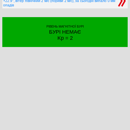
+22.9°, вітер північний 2 м/с (пориви 2 м/с), за сьогодні випало 0 мм
опадів
РІВЕНЬ МАГНІТНОЇ БУРІ
БУРІ НЕМАЄ
Kp = 2