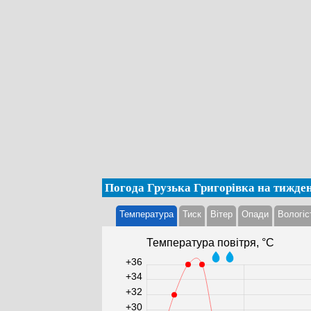
Погода Грузька Григорівка на тижде
Температура
Тиск
Вітер
Опади
Вологіс
Температура повітря, °С
+36
+34
+32
+30