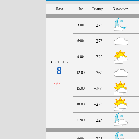
Дата
Час
Темпер.
Хмарність
3:00
+27°
6:00
+27°
9:00
+32°
СЕРПЕНЬ
8
12:00
+36°
субота
15:00
+36°
18:00
+27°
21:00
+22°
0:00