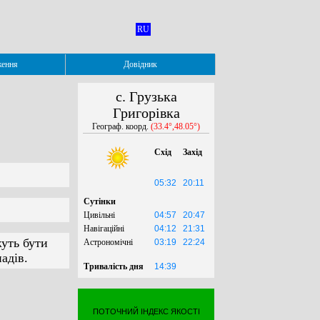
RU
ження
Довідник
с. Грузька
Григорівка
Географ. коорд.
(33.4°,48.05°)
Схід
Захід
05:32
20:11
Сутінки
Цивільні
04:57
20:47
Навігаційні
04:12
21:31
жуть бути
Астрономічні
03:19
22:24
адів.
Тривалість дня
14:39
ПОТОЧНИЙ ІНДЕКС ЯКОСТІ