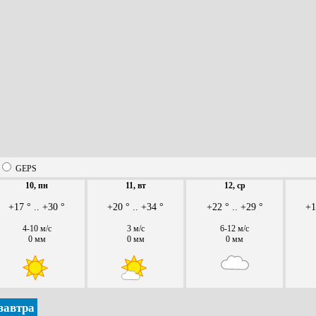
GEPS
10, пн
11, вт
12, ср
+17 ° .. +30 °
+20 ° .. +34 °
+22 ° .. +29 °
+1
4-10 м/с
3 м/с
6-12 м/с
0 мм
0 мм
0 мм
завтра