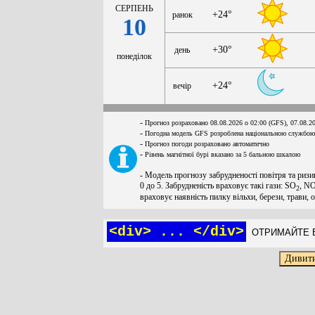
СЕРПЕНЬ
+24°
ранок
10
+30°
день
понеділок
+24°
вечір
-
Прогноз розраховано 08.08.2026 о 02:00 (GFS), 07.08.2
-
Погодна модель GFS розроблена національною службою
-
Прогноз погоди розраховано автоматично
-
Рівень магнітної бурі вказано за 5 бальною шкалою
- Модель прогнозу забрудненості повітря та ризи
0 до 5. Забрудненість враховує такі гази: SO
, N
2
враховує наявність пилку вільхи, берези, трави, 
<div> ... </div>
ОТРИМАЙТЕ Б