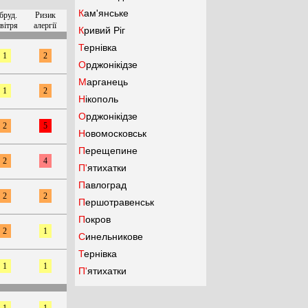
Кам'янське
бруд.
Ризик
вітря
алергії
Кривий Ріг
Тернівка
1
2
Орджонікідзе
Марганець
1
2
Нікополь
Орджонікідзе
2
5
Новомосковськ
Перещепине
2
4
П'ятихатки
Павлоград
2
2
Першотравенськ
Покров
2
1
Синельникове
Тернівка
1
1
П'ятихатки
1
1