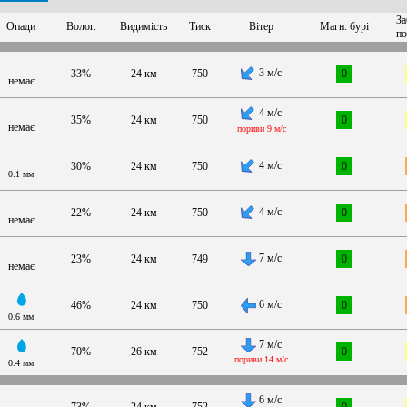
За
Опади
Волог.
Видимість
Тиск
Вітер
Магн. бурі
по
3 м/с
33%
24 км
750
0
немає
4 м/с
35%
24 км
750
0
немає
пориви 9 м/с
4 м/с
30%
24 км
750
0
0.1 мм
4 м/с
22%
24 км
750
0
немає
7 м/с
23%
24 км
749
0
немає
6 м/с
46%
24 км
750
0
0.6 мм
7 м/с
70%
26 км
752
0
пориви 14 м/с
0.4 мм
6 м/с
73%
24 км
752
0