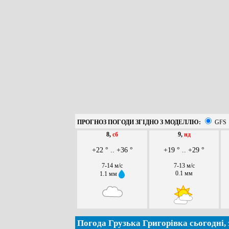
ПРОГНОЗ ПОГОДИ ЗГІДНО З МОДЕЛЛЮ:
GFS
8,
сб
9,
нд
+22 ° .. +36 °
+19 ° .. +29 °
7-14 м/с
7-13 м/с
0.1 мм
1.1 мм
Погода Грузька Григорівка сьогодні, 