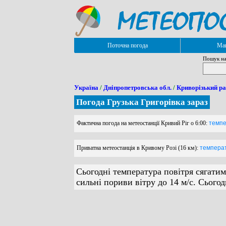
Поточна погода
Мап
Пошук на
Україна
/
Дніпропетровська обл.
/
Криворізький р
Погода Грузька Григорівка зараз
Фактична погода на метеостанції Кривий Ріг о 6:00:
темпе
Приватна метеостанція в Кривому Розі (16 км):
температ
Сьогодні температура повітря сягатим
сильні пориви вітру до 14 м/с. Сього