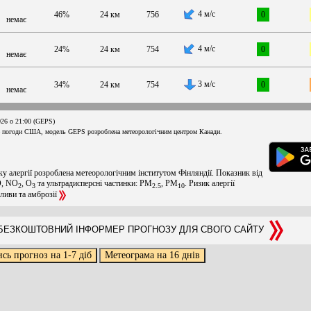
4 м/с
46%
24 км
756
0
немає
4 м/с
24%
24 км
754
0
немає
3 м/с
34%
24 км
754
0
немає
026 о 21:00 (GEPS)
 погоди США, модель GEPS розроблена метеорологічним центром Канади.
ку алергії розроблена метеорологічним інститутом Фінляндії. Показник від
O, NO
, O
та ультрадисперсні частинки: PM
, PM
. Ризик алергії
2
3
2.5
10
оливи та амброзії
ЕЗКОШТОВНИЙ ІНФОРМЕР ПРОГНОЗУ ДЛЯ СВОГО САЙТУ