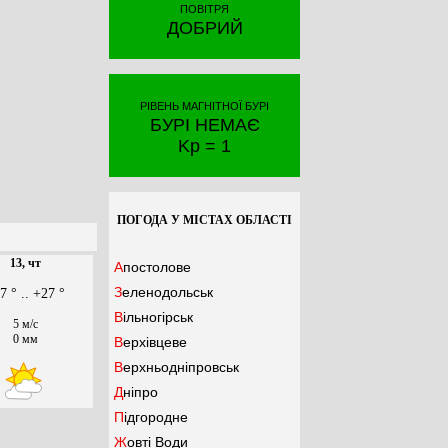
ПОВІТРЯ
ДОБРИЙ
РІВЕНЬ МАГНІТНОЇ БУРІ
БУРІ НЕМАЄ
Kp = 1
ПОГОДА У МІСТАХ ОБЛАСТІ
13, чт
Апостолове
Зеленодольськ
7 ° .. +27 °
Вільногірськ
5 м/с
0 мм
Верхівцеве
Верхньодніпровськ
Дніпро
Підгородне
Жовті Води