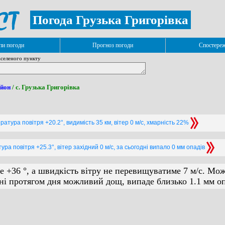
Погода Грузька Григорівка
и погоди
Прогноз погоди
Спостере
селеного пункту
айон
/ с. Грузька Григорівка
ратура повітря +20.2°, видимість 35 км, вітер 0 м/с, хмарність 22%
ура повітря +25.3°, вітер західний 0 м/с, за сьогодні випало 0 мм опадів
е +36 °, а швидкість вітру не перевищуватиме 7 м/с. Мо
дні протягом дня можливий дощ, випаде близько 1.1 мм оп