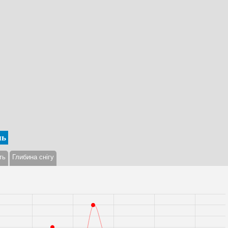
нь
ть
Глибина снігу